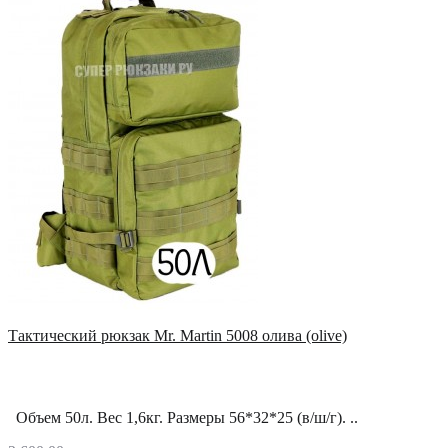
Тактический рюкзак Mr. Martin 5008 олива (olive)
Объем 50л. Вес 1,6кг. Размеры 56*32*25 (в/ш/г). ..