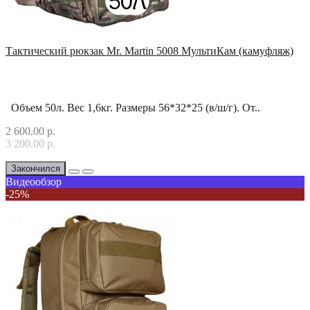
Тактический рюкзак Mr. Martin 5008 МультиКам (камуфляж)
Объем 50л. Вес 1,6кг. Размеры 56*32*25 (в/ш/г). От..
2 600.00 р.
3 200.00 р.
Закончился
Видеообзор
-25%