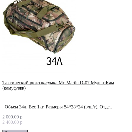
Тактический рюкзак-сумка Mr. Martin D-07 МультиКам
(камуфляж)
Объем 34л. Вес 1кг. Размеры 54*28*24 (в/ш/г). Отде..
2 000.00 р.
2 400.00 р.