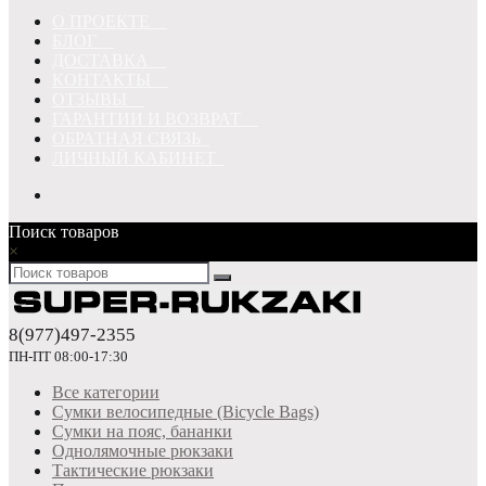
О ПРОЕКТЕ
БЛОГ
ДОСТАВКА
КОНТАКТЫ
ОТЗЫВЫ
ГАРАНТИИ И ВОЗВРАТ
ОБРАТНАЯ СВЯЗЬ
ЛИЧНЫЙ КАБИНЕТ
Поиск товаров
×
8(977)497-2355
ПН-ПТ 08:00-17:30
Все категории
Сумки велосипедные (Bicycle Bags)
Сумки на пояс, бананки
Однолямочные рюкзаки
Тактические рюкзаки