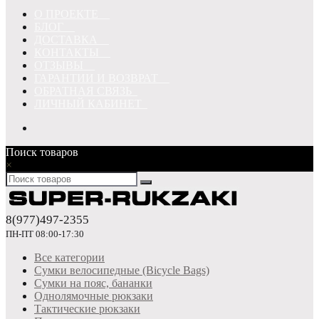
О ПРОЕКТЕ
БЛОГ
ДОСТАВКА
КОНТАКТЫ
ОТЗЫВЫ
ГАРАНТИИ И ВОЗВРАТ
ОБРАТНАЯ СВЯЗЬ
ЛИЧНЫЙ КАБИНЕТ
Поиск товаров
×
8(977)497-2355
ПН-ПТ 08:00-17:30
Все категории
Сумки велосипедные (Bicycle Bags)
Сумки на пояс, бананки
Однолямочные рюкзаки
Тактические рюкзаки