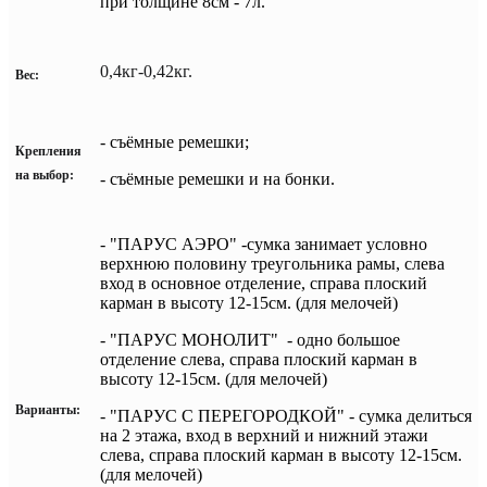
при толщине 8см - 7л.
0,4кг-0,42кг.
Вес:
- съёмные ремешки;
Крепления
на выбор:
- с
ъёмные ремешки и на бонки.
- "ПАРУС АЭРО" -сумка занимает условно
верхнюю половину треугольника рамы, слева
вход в основное отделение,
справа плоский
карман в высоту 12-15см. (для мелочей)
-
"ПАРУС МОНОЛИТ" - одно большое
отделение слева, справа плоский карман в
высоту 12-15см. (для мелочей)
Варианты:
-
"ПАРУС С ПЕРЕГОРОДКОЙ" - сумка делиться
на 2 этажа, вход в верхний и нижний этажи
слева,
справа плоский карман в высоту 12-15см.
(для мелочей)