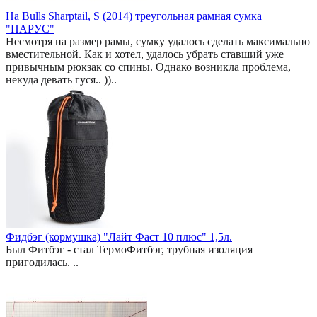
На Bulls Sharptail, S (2014) треугольная рамная сумка
"ПАРУС"
Несмотря на размер рамы, сумку удалось сделать максимально
вместительной. Как и хотел, удалось убрать ставший уже
привычным рюкзак со спины. Однако возникла проблема,
некуда девать гуся.. ))..
Фидбэг (кормушка) "Лайт Фаст 10 плюс" 1,5л.
Был Фитбэг - стал ТермоФитбэг, трубная изоляция
пригодилась. ..