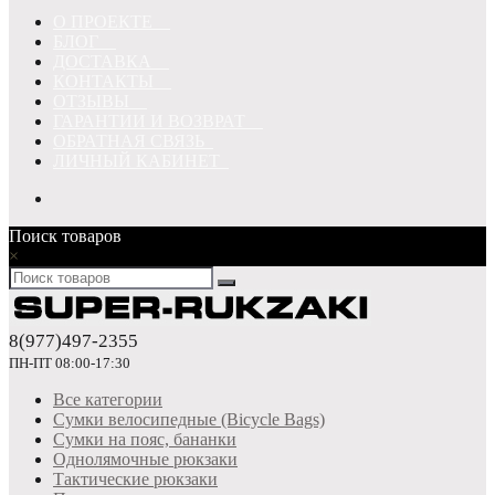
О ПРОЕКТЕ
БЛОГ
ДОСТАВКА
КОНТАКТЫ
ОТЗЫВЫ
ГАРАНТИИ И ВОЗВРАТ
ОБРАТНАЯ СВЯЗЬ
ЛИЧНЫЙ КАБИНЕТ
Поиск товаров
×
8(977)497-2355
ПН-ПТ 08:00-17:30
Все категории
Сумки велосипедные (Bicycle Bags)
Сумки на пояс, бананки
Однолямочные рюкзаки
Тактические рюкзаки