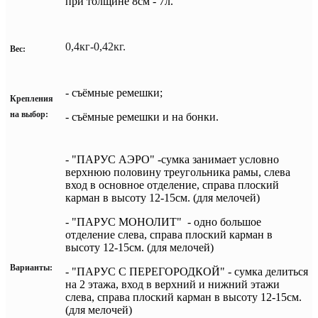
при толщине 8см - 7л.
0,4кг-0,42кг.
Вес:
- съёмные ремешки;
Крепления
на выбор:
- с
ъёмные ремешки и на бонки.
- "ПАРУС АЭРО" -сумка занимает условно
верхнюю половину треугольника рамы, слева
вход в основное отделение,
справа плоский
карман в высоту 12-15см. (для мелочей)
-
"ПАРУС МОНОЛИТ" - одно большое
отделение слева, справа плоский карман в
высоту 12-15см. (для мелочей)
Варианты:
-
"ПАРУС С ПЕРЕГОРОДКОЙ" - сумка делиться
на 2 этажа, вход в верхний и нижний этажи
слева,
справа плоский карман в высоту 12-15см.
(для мелочей)