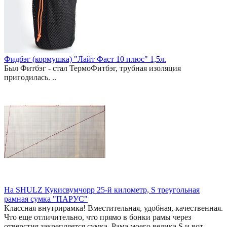
Фидбэг (кормушка) "Лайт Фаст 10 плюс" 1,5л.
Был Фитбэг - стал ТермоФитбэг, трубная изоляция
пригодилась. ..
На SHULZ Кукисвумчорр 25-й километр, S треугольная
рамная сумка "ПАРУС"
Классная внутрирамка! Вместительная, удобная, качественная.
Что еще отличительно, что прямо в бонки рамы через
отверстия закрепляется сумка. Рама моего велика S и вот