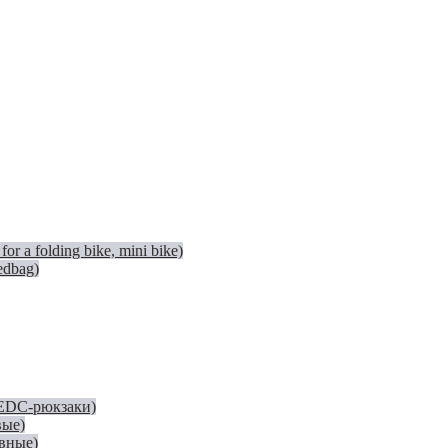
 a folding bike, mini bike)
edbag)
(EDC-рюкзаки)
вые)
евные)