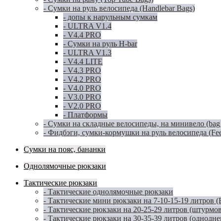
- Сумки на руль велосипеда (Handlebar Bags)
- допы к нарульным сумкам
- ULTRA V1.4
- V4.4 PRO
- Сумки на руль H-bar
- ULTRA V1.3
- V4.4 LITE
- V4.3 PRO
- V4.2 PRO
- V4.0 PRO
- V3.0 PRO
- V2.0 PRO
- Платформы
- Сумки на складные велосипеды, на минивело (bag for
- Фидбэги, сумки-кормушки на руль велосипеда (Fe
Сумки на пояс, бананки
Однолямочные рюкзаки
Тактические рюкзаки
- Тактические однолямочные рюкзаки
- Тактические мини рюкзаки на 7-10-15-19 литров 
- Тактические рюкзаки на 20-25-29 литров (штурмо
- Тактические рюкзаки на 30-35-39 литров (однодн