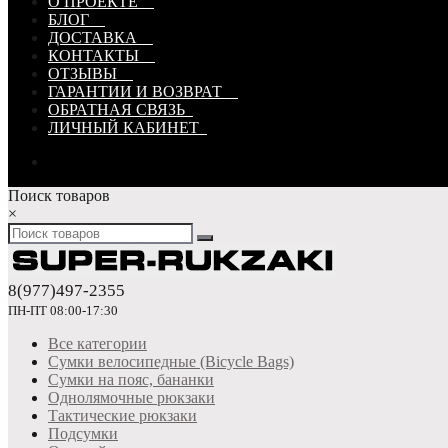
О ПРОЕКТЕ
БЛОГ
ДОСТАВКА
КОНТАКТЫ
ОТЗЫВЫ
ГАРАНТИИ И ВОЗВРАТ
ОБРАТНАЯ СВЯЗЬ
ЛИЧНЫЙ КАБИНЕТ
Поиск товаров
×
8(977)497-2355
ПН-ПТ 08:00-17:30
Все категории
Сумки велосипедные (Bicycle Bags)
Сумки на пояс, бананки
Однолямочные рюкзаки
Тактические рюкзаки
Подсумки