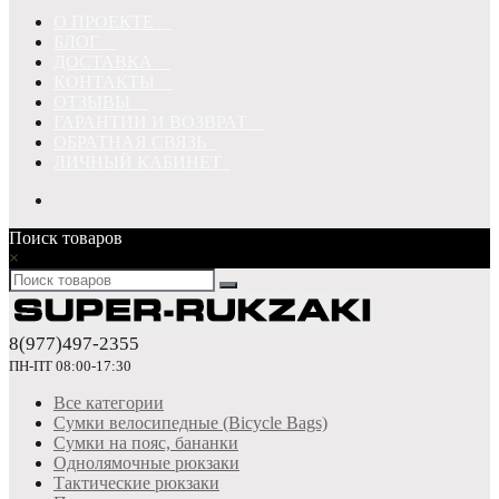
О ПРОЕКТЕ
БЛОГ
ДОСТАВКА
КОНТАКТЫ
ОТЗЫВЫ
ГАРАНТИИ И ВОЗВРАТ
ОБРАТНАЯ СВЯЗЬ
ЛИЧНЫЙ КАБИНЕТ
Поиск товаров
×
8(977)497-2355
ПН-ПТ 08:00-17:30
Все категории
Сумки велосипедные (Bicycle Bags)
Сумки на пояс, бананки
Однолямочные рюкзаки
Тактические рюкзаки