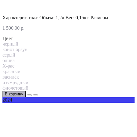
Характеристики: Объем: 1,2л Вес: 0,15кг. Размеры..
1 500.00 р.
Цвет
черный
койот браун
серый
олива
X-pac
красный
василёк
изумрудный
фиолетовый
В корзину
2024