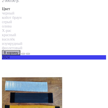
2 000.00 р.
Цвет
черный
койот браун
серый
олива
X-pac
красный
василёк
изумрудный
фиолетовый
В корзину
2024