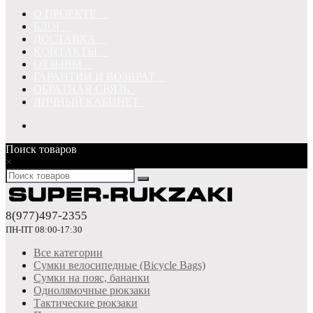
О ПРОЕКТЕ
БЛОГ
ДОСТАВКА
КОНТАКТЫ
ОТЗЫВЫ
ГАРАНТИИ И ВОЗВРАТ
ОБРАТНАЯ СВЯЗЬ
ЛИЧНЫЙ КАБИНЕТ
Поиск товаров
×
8(977)497-2355
ПН-ПТ 08:00-17:30
Все категории
Сумки велосипедные (Bicycle Bags)
Сумки на пояс, бананки
Однолямочные рюкзаки
Тактические рюкзаки