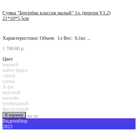
Сумка "Бензобак классик малый" 1л. (версия V1.2)
21*10*5,5см
Характеристики: Объем: 1л Вес: 0,1кг. ..
1 700.00 р.
Цвет
черный
койот браун
серый
олива
X-pac
красный
василёк
изумрудный
фиолетовый
В корзину
Видеообзор
2023