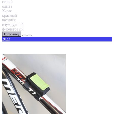
серый
олива
X-pac
красный
василёк
изумрудный
фиолетовый
В корзину
2023