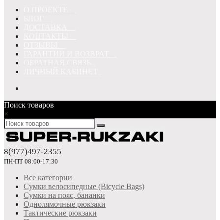
О ПРОЕКТЕ
БЛОГ
ДОСТАВКА
КОНТАКТЫ
ОТЗЫВЫ
ГАРАНТИИ И ВОЗВРАТ
ОБРАТНАЯ СВЯЗЬ
ЛИЧНЫЙ КАБИНЕТ
Поиск товаров
×
8(977)497-2355
ПН-ПТ 08:00-17:30
Все категории
Сумки велосипедные (Bicycle Bags)
Сумки на пояс, бананки
Однолямочные рюкзаки
Тактические рюкзаки