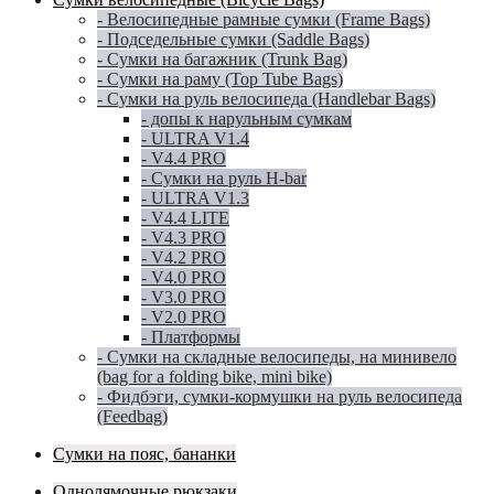
- Велосипедные рамные сумки (Frame Bags)
- Подседельные сумки (Saddle Bags)
- Сумки на багажник (Trunk Bag)
- Сумки на раму (Top Tube Bags)
- Сумки на руль велосипеда (Handlebar Bags)
- допы к нарульным сумкам
- ULTRA V1.4
- V4.4 PRO
- Сумки на руль H-bar
- ULTRA V1.3
- V4.4 LITE
- V4.3 PRO
- V4.2 PRO
- V4.0 PRO
- V3.0 PRO
- V2.0 PRO
- Платформы
- Сумки на складные велосипеды, на минивело
(bag for a folding bike, mini bike)
- Фидбэги, сумки-кормушки на руль велосипеда
(Feedbag)
Сумки на пояс, бананки
Однолямочные рюкзаки