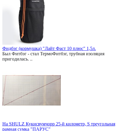
Фидбэг (кормушка) "Лайт Фаст 10 плюс" 1,5л.
Был Фитбэг - стал ТермоФитбэг, трубная изоляция
пригодилась. ..
На SHULZ Кукисвумчорр 25-й километр, S треугольная
рамная сумка "ПАРУС"