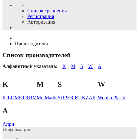
Список сравнения
Регистрация
Авторизация
Производители
Список производителей
Алфавитный указатель:
K
M
S
W
А
K
M
S
W
KILOMETRUM
Mr. Martin
SUPER RUKZAKI
Woojin Plastic
А
Апри
Информация