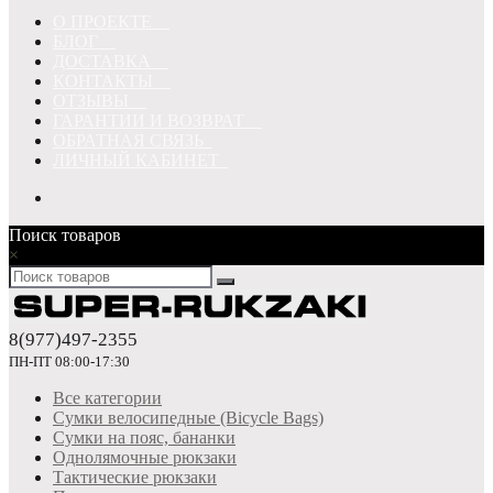
О ПРОЕКТЕ
БЛОГ
ДОСТАВКА
КОНТАКТЫ
ОТЗЫВЫ
ГАРАНТИИ И ВОЗВРАТ
ОБРАТНАЯ СВЯЗЬ
ЛИЧНЫЙ КАБИНЕТ
Поиск товаров
×
8(977)497-2355
ПН-ПТ 08:00-17:30
Все категории
Сумки велосипедные (Bicycle Bags)
Сумки на пояс, бананки
Однолямочные рюкзаки
Тактические рюкзаки