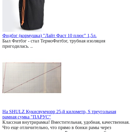
Фидбэг (кормушка) "Лайт Фаст 10 плюс" 1,5л.
Был Фитбэг - стал ТермоФитбэг, трубная изоляция
пригодилась. ..
На SHULZ Кукисвумчорр 25-й километр, S треугольная
рамная сумка "ПАРУС"
Классная внутрирамка! Вместительная, удобная, качественная.
Что еще отличительно, что прямо в бонки рамы через