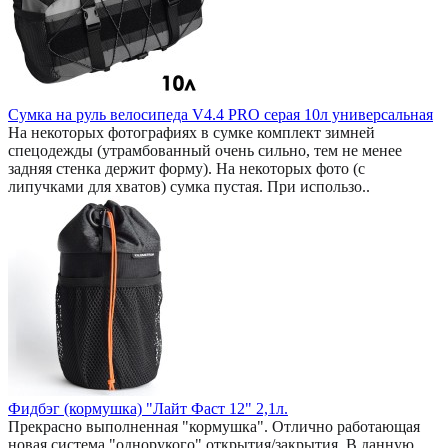
Сумка на руль велосипеда V4.4 PRO серая 10л универсальная
На некоторых фотографиях в сумке комплект зимней
спецодежды (утрамбованный очень сильно, тем не менее
задняя стенка держит форму). На некоторых фото (с
липучками для хватов) сумка пустая. При использо..
Фидбэг (кормушка) "Лайт Фаст 12" 2,1л.
Прекрасно выполненная "кормушка". Отлично работающая
новая система "однорукого" открытия/закрытия. В данную