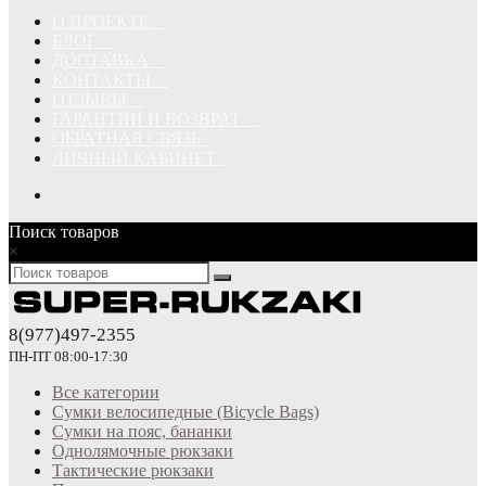
О ПРОЕКТЕ
БЛОГ
ДОСТАВКА
КОНТАКТЫ
ОТЗЫВЫ
ГАРАНТИИ И ВОЗВРАТ
ОБРАТНАЯ СВЯЗЬ
ЛИЧНЫЙ КАБИНЕТ
Поиск товаров
×
8(977)497-2355
ПН-ПТ 08:00-17:30
Все категории
Сумки велосипедные (Bicycle Bags)
Сумки на пояс, бананки
Однолямочные рюкзаки
Тактические рюкзаки