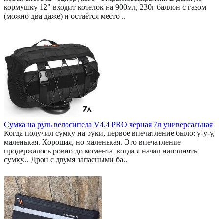
кормушку 12" входит котелок на 900мл, 230г баллон с газом
(можно два даже) и остаётся место ..
Сумка на руль велосипеда V4.4 PRO черная 7л универсальная
Когда получил сумку на руки, первое впечатление было: у-у-у,
маленькая. Хорошая, но маленькая. Это впечатление
продержалось ровно до момента, когда я начал наполнять
сумку... Дрон с двумя запасными ба..