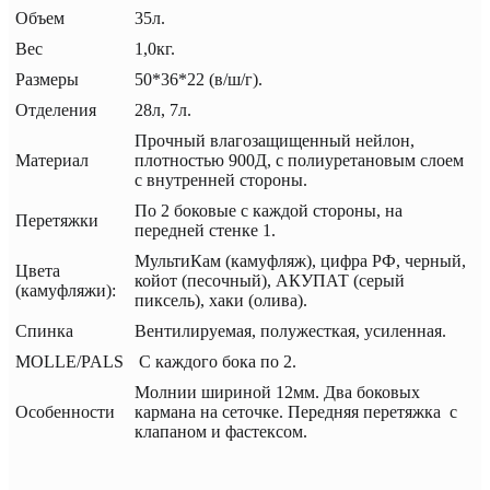
Объем
35л.
Вес
1,0кг.
Размеры
50*36*22 (в/ш/г).
Отделения
28л, 7л.
Прочный влагозащищенный нейлон,
Материал
плотностью 900Д, с полиуретановым слоем
с внутренней стороны.
По 2 боковые с каждой стороны, на
Перетяжки
передней стенке 1.
МультиКам (камуфляж), цифра РФ, черный,
Цвета
койот (песочный), АКУПАТ (серый
(камуфляжи):
пиксель), хаки (олива).
Спинка
Вентилируемая, полужесткая, усиленная.
MOLLE/PALS
С каждого бока по 2.
Молнии шириной 12мм. Два боковых
Особенности
кармана на сеточке. Передняя перетяжка с
клапаном и фастексом.