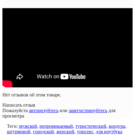
Нет отзывов об этом товаре.
Написать отзыв
Пожалуйста
авторизуйтесь
или
зарегистрируйтесь
для
просмотра
Теги:
мужской
,
непромокаемый
,
туристический
,
кордура
,
штурмовой
,
городской
,
женский
,
унисекс
,
для ноутбука