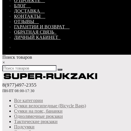
О ПРОЕКТЕ
БЛОГ
ДОСТАВКА
КОНТАКТЫ
ОТЗЫВЫ
ГАРАНТИИ И ВОЗВРАТ
ОБРАТНАЯ СВЯЗЬ
ЛИЧНЫЙ КАБИНЕТ
Поиск товаров
×
8(977)497-2355
ПН-ПТ 08:00-17:30
Все категории
Сумки велосипедные (Bicycle Bags)
Сумки на пояс, бананки
Однолямочные рюкзаки
Тактические рюкзаки
Подсумки