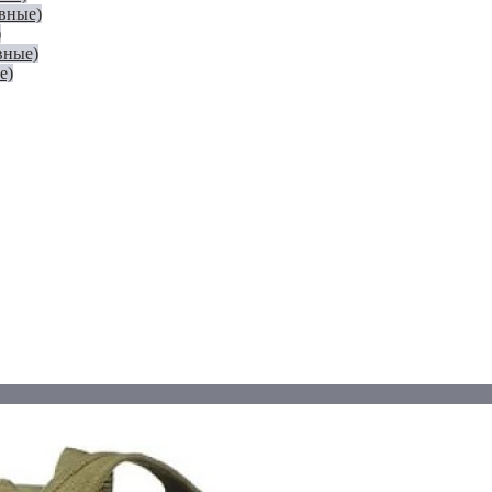
евные)
)
вные)
е)