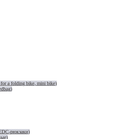
 a folding bike, mini bike)
edbag)
(EDC-рюкзаки)
вые)