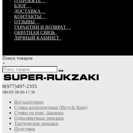
О ПРОЕКТЕ
БЛОГ
ДОСТАВКА
КОНТАКТЫ
ОТЗЫВЫ
ГАРАНТИИ И ВОЗВРАТ
ОБРАТНАЯ СВЯЗЬ
ЛИЧНЫЙ КАБИНЕТ
Поиск товаров
×
8(977)497-2355
ПН-ПТ 08:00-17:30
Все категории
Сумки велосипедные (Bicycle Bags)
Сумки на пояс, бананки
Однолямочные рюкзаки
Тактические рюкзаки
Подсумки