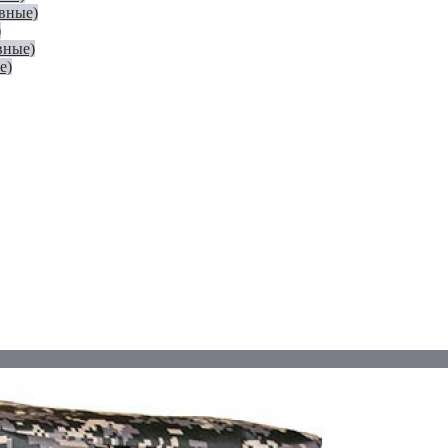
евные)
)
вные)
е)