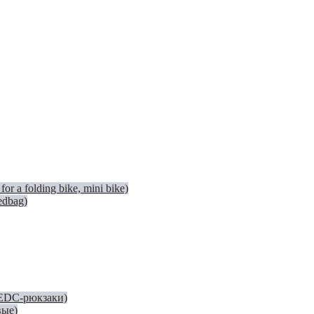
 a folding bike, mini bike)
edbag)
(EDC-рюкзаки)
вые)