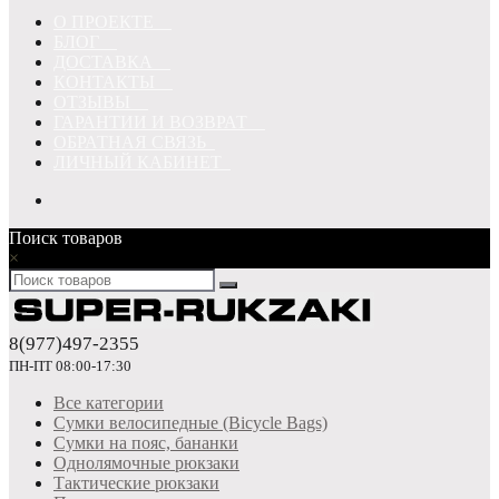
О ПРОЕКТЕ
БЛОГ
ДОСТАВКА
КОНТАКТЫ
ОТЗЫВЫ
ГАРАНТИИ И ВОЗВРАТ
ОБРАТНАЯ СВЯЗЬ
ЛИЧНЫЙ КАБИНЕТ
Поиск товаров
×
8(977)497-2355
ПН-ПТ 08:00-17:30
Все категории
Сумки велосипедные (Bicycle Bags)
Сумки на пояс, бананки
Однолямочные рюкзаки
Тактические рюкзаки