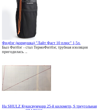
Фидбэг (кормушка) "Лайт Фаст 10 плюс" 1,5л.
Был Фитбэг - стал ТермоФитбэг, трубная изоляция
пригодилась. ..
На SHULZ Кукисвумчорр 25-й километр, S треугольная