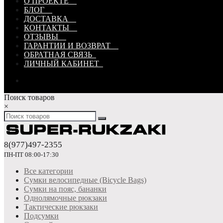
О ПРОЕКТЕ
БЛОГ
ДОСТАВКА
КОНТАКТЫ
ОТЗЫВЫ
ГАРАНТИИ И ВОЗВРАТ
ОБРАТНАЯ СВЯЗЬ
ЛИЧНЫЙ КАБИНЕТ
Поиск товаров
×
8(977)497-2355
ПН-ПТ 08:00-17:30
Все категории
Сумки велосипедные (Bicycle Bags)
Сумки на пояс, бананки
Однолямочные рюкзаки
Тактические рюкзаки
Подсумки