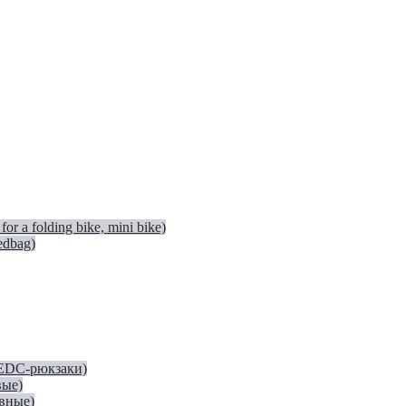
 a folding bike, mini bike)
edbag)
(EDC-рюкзаки)
вые)
евные)