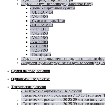
- Сумки на руль велосипеда (Handlebar Bags)
- допы к нарульным сумкам
- ULTRA V1.4
- V4.4 PRO
- Сумки на руль H-bar
- ULTRA V1.3
- V4.4 LITE
- V4.3 PRO
- V4.2 PRO
- V4.0 PRO
- V3.0 PRO
- V2.0 PRO
- Платформы
- Сумки на складные велосипеды, на минивело (bag for
- Фидбэги, сумки-кормушки на руль велосипеда (Fe
Сумки на пояс, бананки
Однолямочные рюкзаки
Тактические рюкзаки
- Тактические однолямочные рюкзаки
- Тактические мини рюкзаки на 7-10-15-19 литров 
- Тактические рюкзаки на 20-25-29 литров (штурмо
- Тактические рюкзаки на 30-35-39 литров (однодн