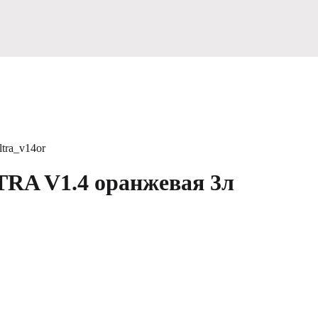
ltra_v14or
TRA V1.4 оранжевая 3л