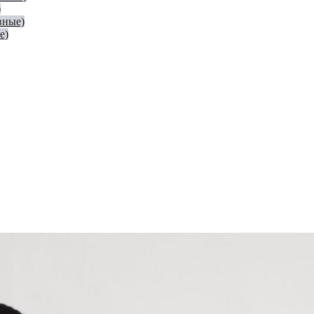
)
вные)
е)