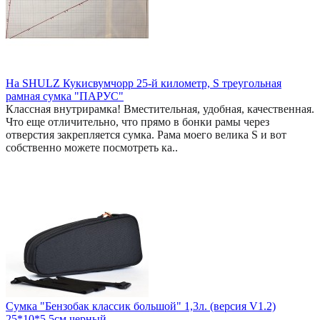
На SHULZ Кукисвумчорр 25-й километр, S треугольная
рамная сумка "ПАРУС"
Классная внутрирамка! Вместительная, удобная, качественная.
Что еще отличительно, что прямо в бонки рамы через
отверстия закрепляется сумка. Рама моего велика S и вот
собственно можете посмотреть ка..
Сумка "Бензобак классик большой" 1,3л. (версия V1.2)
25*10*5,5см черный