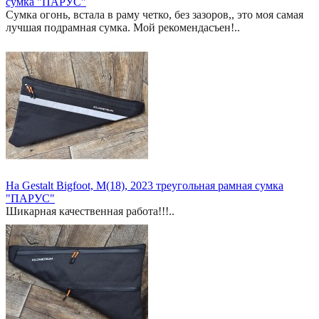
сумка "ПАРУС"
Сумка огонь, встала в раму четко, без зазоров,, это моя самая
лучшая подрамная сумка. Мой рекомендасъен!..
На Gestalt Bigfoot, M(18), 2023 треугольная рамная сумка
"ПАРУС"
Шикарная качественная работа!!!..