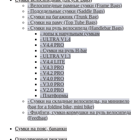
- Велосипедные рамные сумки (Frame Bags)
- Подседельные сумки (Saddle Bags)
- Сумки на багажник (Trunk Bag)
- Сумки на раму (Top Tube Bags)
- Сумки на руль велосипеда (Handlebar Bags)
- допы к нарульным сумкам
- ULTRA V1.4
- V4.4 PRO
- Сумки на руль H-bar
- ULTRA V1.3
- V4.4 LITE
- V4.3 PRO
- V4.2 PRO
- V4.0 PRO
- V3.0 PRO
- V2.0 PRO
- Платформы
- Сумки на складные велосипеды, на минивело
(bag for a folding bike, mini bike)
- Фидбэги, сумки-кормушки на руль велосипеда
(Feedbag)
Сумки на пояс, бананки
Однолямочные рюкзаки