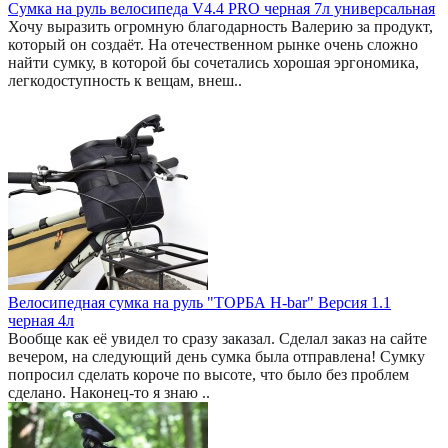
Сумка на руль велосипеда V4.4 PRO черная 7л универсальная
Хочу выразить огромную благодарность Валерию за продукт,
который он создаёт. На отечественном рынке очень сложно
найти сумку, в которой бы сочетались хорошая эргономика,
легкодоступность к вещам, внеш..
Велосипедная сумка на руль "ТОРБА H-bar" Версия 1.1
черная 4л
Вообще как её увидел то сразу заказал. Сделал заказ на сайте
вечером, на следующий день сумка была отправлена! Сумку
попросил сделать короче по высоте, что было без проблем
сделано. Наконец-то я знаю ..