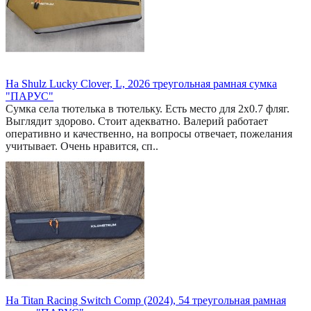
На Shulz Lucky Clover, L, 2026 треугольная рамная сумка
"ПАРУС"
Сумка села тютелька в тютельку. Есть место для 2x0.7 фляг.
Выглядит здорово. Стоит адекватно. Валерий работает
оперативно и качественно, на вопросы отвечает, пожелания
учитывает. Очень нравится, сп..
На Titan Racing Switch Comp (2024), 54 треугольная рамная