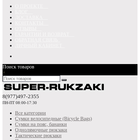
О ПРОЕКТЕ
БЛОГ
ДОСТАВКА
КОНТАКТЫ
ОТЗЫВЫ
ГАРАНТИИ И ВОЗВРАТ
ОБРАТНАЯ СВЯЗЬ
ЛИЧНЫЙ КАБИНЕТ
Поиск товаров
×
8(977)497-2355
ПН-ПТ 08:00-17:30
Все категории
Сумки велосипедные (Bicycle Bags)
Сумки на пояс, бананки
Однолямочные рюкзаки
Тактические рюкзаки