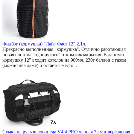
Фидбэг (кормушка) "Лайт Фаст 12" 2,1л.
Прекрасно выполненная "кормушка". Отлично работающая
новая система "однорукого" открытия/закрытия. В данную
кормушку 12" входит котелок на 900мл, 230г баллон с газом
(можно два даже) и остаётся место ..
Сумка на руль велосипеда V4.4 PRO черная 7л универсальная