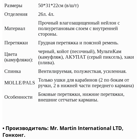
Размеры
50*31*22см (в/ш/т)
Отделения
26л. 4л.
Прочный влагозащищенный нейлон с
Материал
полиуретановым слоем с внутренней
стороны.
Перетяжки
Грудная перетяжка и поясной ремень.
черный, койот (песочный), МультиКам
Цвета
(камуфляж), АКУПАТ (серый пиксель), хаки
(камуфляжи):
(олива).
Спинка
Вентилируемая, полужесткая, усиленная.
Только ушки для карабинов (2 по бокам от
MOLLE/PALS
ручки, 2 в нижней части переднего кармана)
Боковые перетяжки, нижние перетяжки,
Особенности
внешние сетчатые карманы.
• Производитель: Mr. Martin International LTD,
Гонконг.