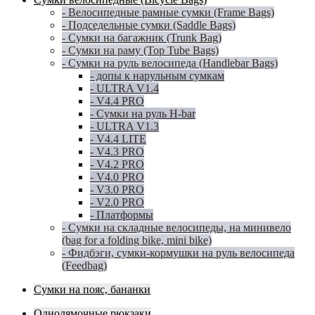
- Велосипедные рамные сумки (Frame Bags)
- Подседельные сумки (Saddle Bags)
- Сумки на багажник (Trunk Bag)
- Сумки на раму (Top Tube Bags)
- Сумки на руль велосипеда (Handlebar Bags)
- допы к нарульным сумкам
- ULTRA V1.4
- V4.4 PRO
- Сумки на руль H-bar
- ULTRA V1.3
- V4.4 LITE
- V4.3 PRO
- V4.2 PRO
- V4.0 PRO
- V3.0 PRO
- V2.0 PRO
- Платформы
- Сумки на складные велосипеды, на минивело
(bag for a folding bike, mini bike)
- Фидбэги, сумки-кормушки на руль велосипеда
(Feedbag)
Сумки на пояс, бананки
Однолямочные рюкзаки