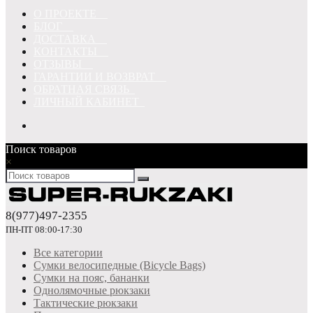
О ПРОЕКТЕ
БЛОГ
ДОСТАВКА
КОНТАКТЫ
ОТЗЫВЫ
ГАРАНТИИ И ВОЗВРАТ
ОБРАТНАЯ СВЯЗЬ
ЛИЧНЫЙ КАБИНЕТ
Поиск товаров
×
8(977)497-2355
ПН-ПТ 08:00-17:30
Все категории
Сумки велосипедные (Bicycle Bags)
Сумки на пояс, бананки
Однолямочные рюкзаки
Тактические рюкзаки