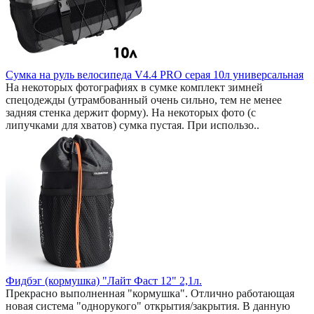
Сумка на руль велосипеда V4.4 PRO серая 10л универсальная
На некоторых фотографиях в сумке комплект зимней
спецодежды (утрамбованный очень сильно, тем не менее
задняя стенка держит форму). На некоторых фото (с
липучками для хватов) сумка пустая. При использо..
Фидбэг (кормушка) "Лайт Фаст 12" 2,1л.
Прекрасно выполненная "кормушка". Отлично работающая
новая система "однорукого" открытия/закрытия. В данную