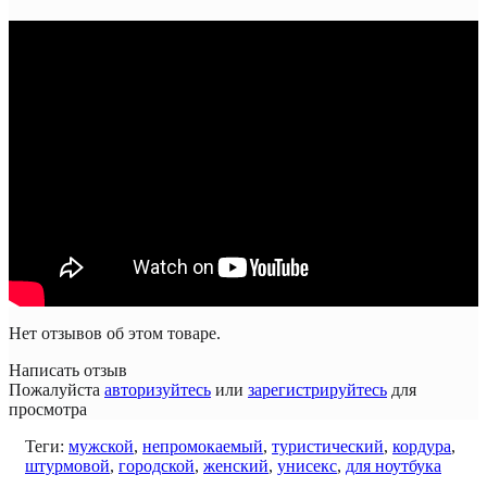
Нет отзывов об этом товаре.
Написать отзыв
Пожалуйста
авторизуйтесь
или
зарегистрируйтесь
для
просмотра
Теги:
мужской
,
непромокаемый
,
туристический
,
кордура
,
штурмовой
,
городской
,
женский
,
унисекс
,
для ноутбука