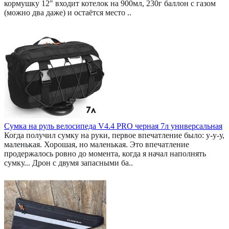
кормушку 12" входит котелок на 900мл, 230г баллон с газом
(можно два даже) и остаётся место ..
Сумка на руль велосипеда V4.4 PRO черная 7л универсальная
Когда получил сумку на руки, первое впечатление было: у-у-у,
маленькая. Хорошая, но маленькая. Это впечатление
продержалось ровно до момента, когда я начал наполнять
сумку... Дрон с двумя запасными ба..