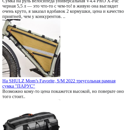
Сумка на руль велосипеда универсальная V4.4 PRO X-Pac
черная 5,5 л — это что-то с чем-то! в живую она выглядит
очень круто, я заказал вдобавок 2 кормушки, цена и качество
приятней, чем у конкурентов. ..
На SHULZ Mom’s Favorite, S/M 2022 треугольная рамная
сумка "ПАРУС"
Возможно кому-то цена покажется высокой, но поверьте оно
того стоит..