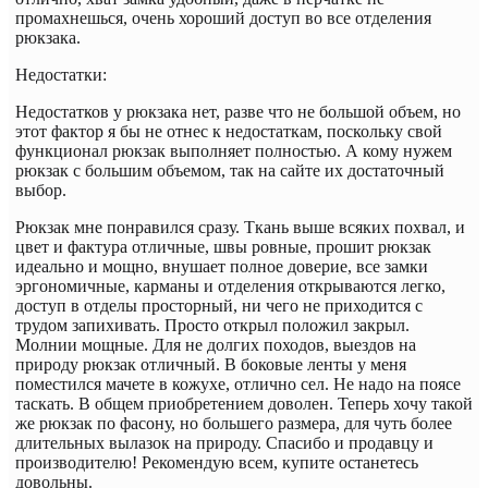
промахнешься, очень хороший доступ во все отделения
рюкзака.
Недостатки:
Недостатков у рюкзака нет, разве что не большой объем, но
этот фактор я бы не отнес к недостаткам, поскольку свой
функционал рюкзак выполняет полностью. А кому нужем
рюкзак с большим объемом, так на сайте их достаточный
выбор.
Рюкзак мне понравился сразу. Ткань выше всяких похвал, и
цвет и фактура отличные, швы ровные, прошит рюкзак
идеально и мощно, внушает полное доверие, все замки
эргономичные, карманы и отделения открываются легко,
доступ в отделы просторный, ни чего не приходится с
трудом запихивать. Просто открыл положил закрыл.
Молнии мощные. Для не долгих походов, выездов на
природу рюкзак отличный. В боковые ленты у меня
поместился мачете в кожухе, отлично сел. Не надо на поясе
таскать. В общем приобретением доволен. Теперь хочу такой
же рюкзак по фасону, но большего размера, для чуть более
длительных вылазок на природу. Спасибо и продавцу и
производителю! Рекомендую всем, купите останетесь
довольны.