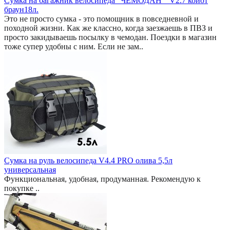
Сумка на багажник велосипеда "ЧЕМОДАН " V2.7 койот
браун18л.
Это не просто сумка - это помощник в повседневной и
походной жизни. Как же классно, когда заезжаешь в ПВЗ и
просто закидываешь посылку в чемодан. Поездки в магазин
тоже супер удобны с ним. Если не зам..
Сумка на руль велосипеда V4.4 PRO олива 5,5л
универсальная
Функциональная, удобная, продуманная. Рекомендую к
покупке ..