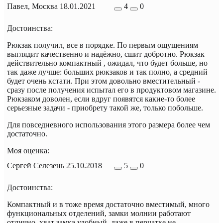
Павел, Москва
18.01.2021
4
0
Достоинства:
Рюкзак получил, все в порядке. По первым ощущениям
выглядит качественно и надёжно, сшит добротно. Рюкзак
действительно компактный , ожидал, что будет больше, но
так даже лучше: больших рюкзаков и так полно, а средний
будет очень кстати. При этом довольно вместительный -
сразу после получения испытал его в продуктовом магазине.
Рюкзаком доволен, если вдруг появятся какие-то более
серьезные задачи - приобрету такой же, только побольше.
Для повседневного использования этого размера более чем
достаточно.
Моя оценка:
Сергей Селезень
25.10.2018
5
0
Достоинства:
Компактный и в тоже время достаточно вместимый, много
функциональных отделений, замки молнии работают
отлично, хват замка удобный, даже в перчатке не