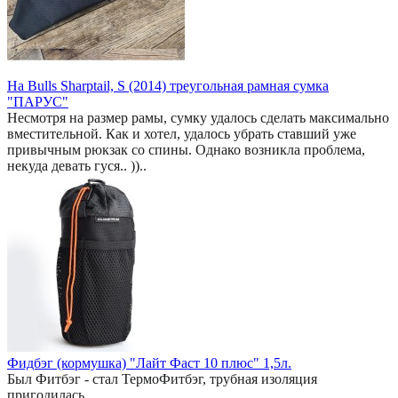
На Bulls Sharptail, S (2014) треугольная рамная сумка
"ПАРУС"
Несмотря на размер рамы, сумку удалось сделать максимально
вместительной. Как и хотел, удалось убрать ставший уже
привычным рюкзак со спины. Однако возникла проблема,
некуда девать гуся.. ))..
Фидбэг (кормушка) "Лайт Фаст 10 плюс" 1,5л.
Был Фитбэг - стал ТермоФитбэг, трубная изоляция
пригодилась. ..