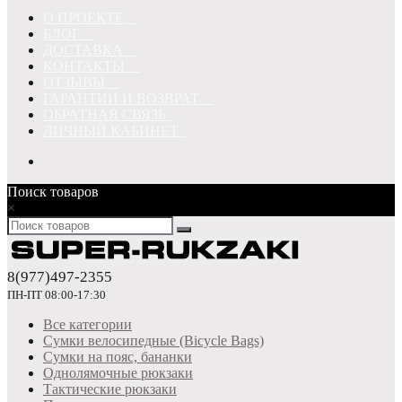
О ПРОЕКТЕ
БЛОГ
ДОСТАВКА
КОНТАКТЫ
ОТЗЫВЫ
ГАРАНТИИ И ВОЗВРАТ
ОБРАТНАЯ СВЯЗЬ
ЛИЧНЫЙ КАБИНЕТ
Поиск товаров
×
8(977)497-2355
ПН-ПТ 08:00-17:30
Все категории
Сумки велосипедные (Bicycle Bags)
Сумки на пояс, бананки
Однолямочные рюкзаки
Тактические рюкзаки