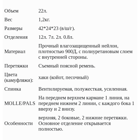
Объем
22л.
Вес
1,2кг.
Размеры
42*24*23 (в/ш/г).
Отделения
12л. 7л. 2л. 0.8л.
Прочный влагозащищенный нейлон,
Материал
плотностью 900Д, с полиуретановым слоем
с внутренней стороны.
Перетяжки
Съемный поясной ремень.
Цвета
хаки (койот, песочный)
(камуфляжи):
Спинка
Вентилируемая, полужесткая, усиленная.
На переднем верхнем кармане 1 линия, на
MOLLE/PALS
переднем нижнем 2 линии, с каждого бока 1
вверху и 2 внизу.
верхняя, 2 боковые, 2 нижние перетяжки.
Особенности
Основное отделение открывается
полностью.