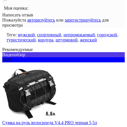
Моя оценка:
Написать отзыв
Пожалуйста
авторизуйтесь
или
зарегистрируйтесь
для
просмотра
Теги:
мужской
,
спортивный
,
непромокаемый
,
городской
,
туристический
,
кордура
,
штурмовой
,
женский
Рекомендуемые
Видеообзор
2025
Сумка на руль велосипеда V4.4 PRO черная 5,5л