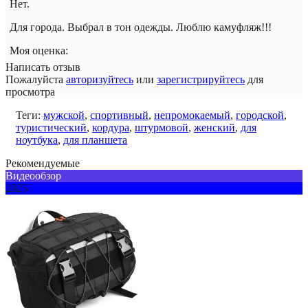
Нет.
Для города. Выбрал в тон одежды. Люблю камуфляж!!!
Моя оценка:
Написать отзыв
Пожалуйста
авторизуйтесь
или
зарегистрируйтесь
для
просмотра
Теги:
мужской
,
спортивный
,
непромокаемый
,
городской
,
туристический
,
кордура
,
штурмовой
,
женский
,
для
ноутбука
,
для планшета
Рекомендуемые
Видеообзор
2025