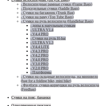
- Велосипедные рамные сумки (Frame Bags)
- Подседельные сумки (Saddle Bags)
- Сумки на багажник (Trunk Bag)
- Сумки на раму (Top Tube Bags)
- Сумки на руль велосипеда (Handlebar Bags)
- допы к нарульным сумкам
- ULTRA V1.4
- V4.4 PRO
- Сумки на руль H-bar
- ULTRA V1.3
- V4.4 LITE
- V4.3 PRO
- V4.2 PRO
- V4.0 PRO
- V3.0 PRO
- V2.0 PRO
- Платформы
- Сумки на складные велосипеды, на минивело
(bag for a folding bike, mini bike)
- Фидбэги, сумки-кормушки на руль велосипеда
(Feedbag)
Сумки на пояс, бананки
Однолямочные рюкзаки