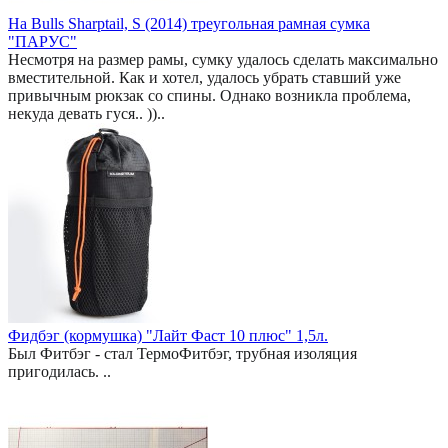
На Bulls Sharptail, S (2014) треугольная рамная сумка
"ПАРУС"
Несмотря на размер рамы, сумку удалось сделать максимально
вместительной. Как и хотел, удалось убрать ставший уже
привычным рюкзак со спины. Однако возникла проблема,
некуда девать гуся.. ))..
Фидбэг (кормушка) "Лайт Фаст 10 плюс" 1,5л.
Был Фитбэг - стал ТермоФитбэг, трубная изоляция
пригодилась. ..