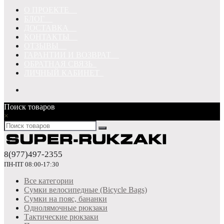
О ПРОЕКТЕ
БЛОГ
ДОСТАВКА
КОНТАКТЫ
ОТЗЫВЫ
ГАРАНТИИ И ВОЗВРАТ
ОБРАТНАЯ СВЯЗЬ
ЛИЧНЫЙ КАБИНЕТ
Поиск товаров
×
8(977)497-2355
ПН-ПТ 08:00-17:30
Все категории
Сумки велосипедные (Bicycle Bags)
Сумки на пояс, бананки
Однолямочные рюкзаки
Тактические рюкзаки