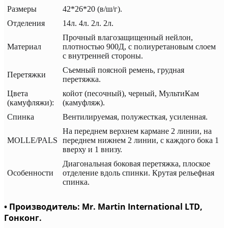
Размеры
42*26*20 (в/ш/г).
Отделения
14л. 4л. 2л. 2л.
Прочный влагозащищенный нейлон,
Материал
плотностью 900Д, с полиуретановым слоем
с внутренней стороны.
Съемный поясной ремень, грудная
Перетяжки
перетяжка.
Цвета
койот (песочный), черный, МультиКам
(камуфляжи):
(камуфляж).
Спинка
Вентилируемая, полужесткая, усиленная.
На переднем верхнем кармане 2 линии, на
MOLLE/PALS
переднем нижнем 2 линии, с каждого бока 1
вверху и 1 внизу.
Диагональная боковая перетяжка, плоское
Особенности
отделение вдоль спинки. Крутая рельефная
спинка.
• Производитель: Mr. Martin International LTD,
Гонконг.