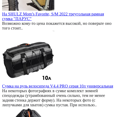
На SHULZ Mom’s Favorite, S/M 2022 треугольная рамная
сумка "ПАРУС"
Возможно кому-то цена покажется высокой, но поверьте оно
того стоит..
Сумка на руль велосипеда V4.4 PRO серая 10л универсальная
На некоторых фотографиях в сумке комплект зимней
спецодежды (утрамбованный очень сильно, тем не менее
задняя стенка держит форму). На некоторых фото (с
липучками для хватов) сумка пустая. При использо..