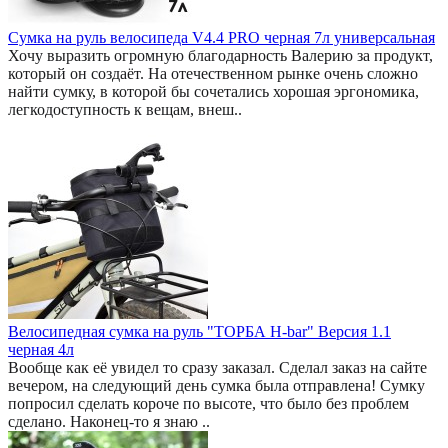
Сумка на руль велосипеда V4.4 PRO черная 7л универсальная
Хочу выразить огромную благодарность Валерию за продукт,
который он создаёт. На отечественном рынке очень сложно
найти сумку, в которой бы сочетались хорошая эргономика,
легкодоступность к вещам, внеш..
Велосипедная сумка на руль "ТОРБА H-bar" Версия 1.1
черная 4л
Вообще как её увидел то сразу заказал. Сделал заказ на сайте
вечером, на следующий день сумка была отправлена! Сумку
попросил сделать короче по высоте, что было без проблем
сделано. Наконец-то я знаю ..