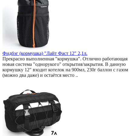
Фидбэг (кормушка) "Лайт Фаст 12" 2,1л.
Прекрасно выполненная "кормушка". Отлично работающая
новая система "однорукого" открытия/закрытия. В данную
кормушку 12" входит котелок на 900мл, 230г баллон с газом
(можно два даже) и остаётся место ..