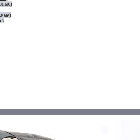
евные)
)
вные)
е)