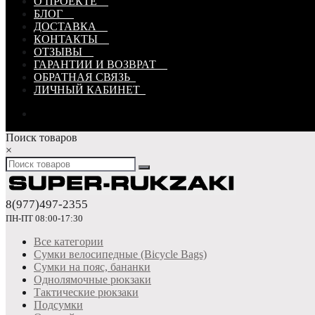
О ПРОЕКТЕ
БЛОГ
ДОСТАВКА
КОНТАКТЫ
ОТЗЫВЫ
ГАРАНТИИ И ВОЗВРАТ
ОБРАТНАЯ СВЯЗЬ
ЛИЧНЫЙ КАБИНЕТ
Поиск товаров
×
8(977)497-2355
ПН-ПТ 08:00-17:30
Все категории
Сумки велосипедные (Bicycle Bags)
Сумки на пояс, бананки
Однолямочные рюкзаки
Тактические рюкзаки
Подсумки