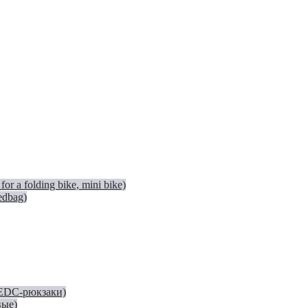
 a folding bike, mini bike)
edbag)
(EDC-рюкзаки)
вые)