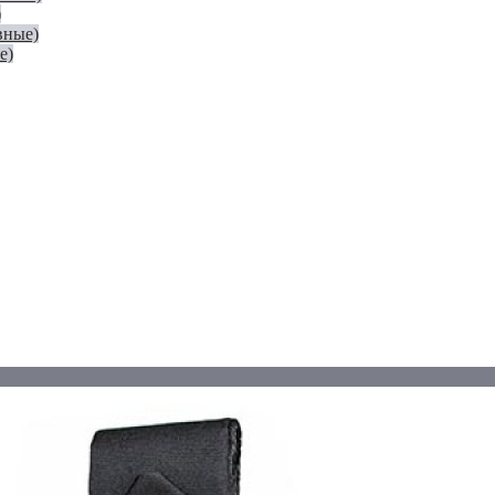
)
вные)
е)