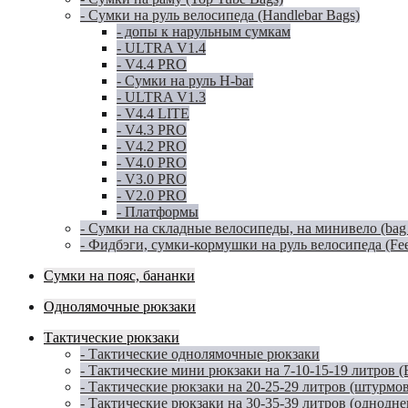
- Сумки на руль велосипеда (Handlebar Bags)
- допы к нарульным сумкам
- ULTRA V1.4
- V4.4 PRO
- Сумки на руль H-bar
- ULTRA V1.3
- V4.4 LITE
- V4.3 PRO
- V4.2 PRO
- V4.0 PRO
- V3.0 PRO
- V2.0 PRO
- Платформы
- Сумки на складные велосипеды, на минивело (bag for
- Фидбэги, сумки-кормушки на руль велосипеда (Fe
Сумки на пояс, бананки
Однолямочные рюкзаки
Тактические рюкзаки
- Тактические однолямочные рюкзаки
- Тактические мини рюкзаки на 7-10-15-19 литров 
- Тактические рюкзаки на 20-25-29 литров (штурмо
- Тактические рюкзаки на 30-35-39 литров (однодн