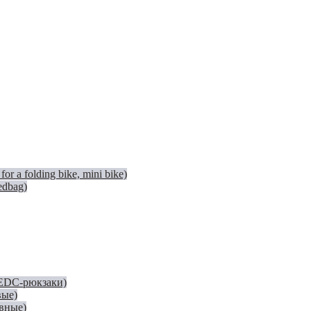
 a folding bike, mini bike)
edbag)
(EDC-рюкзаки)
вые)
евные)