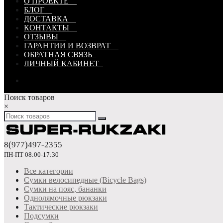
О ПРОЕКТЕ
БЛОГ
ДОСТАВКА
КОНТАКТЫ
ОТЗЫВЫ
ГАРАНТИИ И ВОЗВРАТ
ОБРАТНАЯ СВЯЗЬ
ЛИЧНЫЙ КАБИНЕТ
Поиск товаров
×
8(977)497-2355
ПН-ПТ 08:00-17:30
Все категории
Сумки велосипедные (Bicycle Bags)
Сумки на пояс, бананки
Однолямочные рюкзаки
Тактические рюкзаки
Подсумки