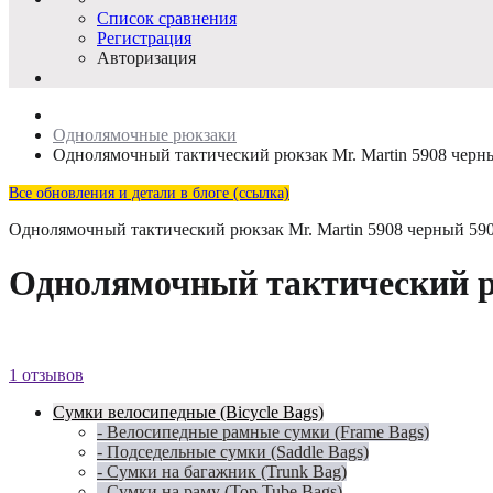
Список сравнения
Регистрация
Авторизация
Однолямочные рюкзаки
Однолямочный тактический рюкзак Mr. Martin 5908 черн
Все обновления и детали в блоге (ссылка)
Однолямочный тактический рюкзак Mr. Martin 5908 черный
59
Однолямочный тактический р
1 отзывов
Сумки велосипедные (Bicycle Bags)
- Велосипедные рамные сумки (Frame Bags)
- Подседельные сумки (Saddle Bags)
- Сумки на багажник (Trunk Bag)
- Сумки на раму (Top Tube Bags)