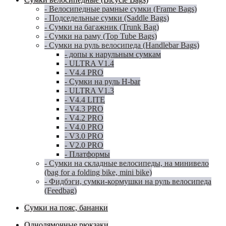
- Велосипедные рамные сумки (Frame Bags)
- Подседельные сумки (Saddle Bags)
- Сумки на багажник (Trunk Bag)
- Сумки на раму (Top Tube Bags)
- Сумки на руль велосипеда (Handlebar Bags)
- допы к нарульным сумкам
- ULTRA V1.4
- V4.4 PRO
- Сумки на руль H-bar
- ULTRA V1.3
- V4.4 LITE
- V4.3 PRO
- V4.2 PRO
- V4.0 PRO
- V3.0 PRO
- V2.0 PRO
- Платформы
- Сумки на складные велосипеды, на минивело
(bag for a folding bike, mini bike)
- Фидбэги, сумки-кормушки на руль велосипеда
(Feedbag)
Сумки на пояс, бананки
Однолямочные рюкзаки