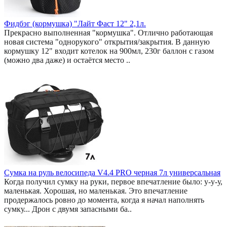
Фидбэг (кормушка) "Лайт Фаст 12" 2,1л.
Прекрасно выполненная "кормушка". Отлично работающая
новая система "однорукого" открытия/закрытия. В данную
кормушку 12" входит котелок на 900мл, 230г баллон с газом
(можно два даже) и остаётся место ..
Сумка на руль велосипеда V4.4 PRO черная 7л универсальная
Когда получил сумку на руки, первое впечатление было: у-у-у,
маленькая. Хорошая, но маленькая. Это впечатление
продержалось ровно до момента, когда я начал наполнять
сумку... Дрон с двумя запасными ба..