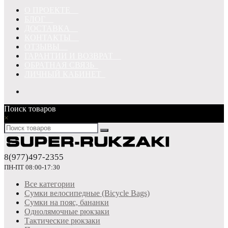
О ПРОЕКТЕ
БЛОГ
ДОСТАВКА
КОНТАКТЫ
ОТЗЫВЫ
ГАРАНТИИ И ВОЗВРАТ
ОБРАТНАЯ СВЯЗЬ
ЛИЧНЫЙ КАБИНЕТ
Поиск товаров
×
8(977)497-2355
ПН-ПТ 08:00-17:30
Все категории
Сумки велосипедные (Bicycle Bags)
Сумки на пояс, бананки
Однолямочные рюкзаки
Тактические рюкзаки