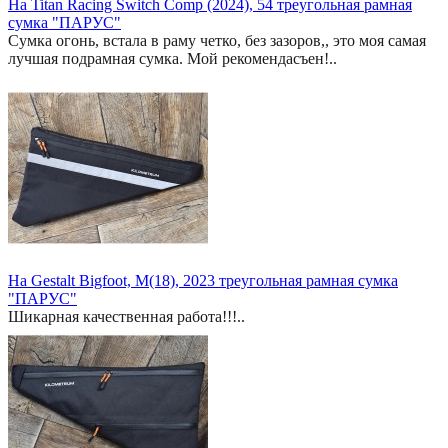
На Titan Racing Switch Comp (2024), 54 треугольная рамная
сумка "ПАРУС"
Сумка огонь, встала в раму четко, без зазоров,, это моя самая
лучшая подрамная сумка. Мой рекомендасъен!..
На Gestalt Bigfoot, M(18), 2023 треугольная рамная сумка
"ПАРУС"
Шикарная качественная работа!!!..