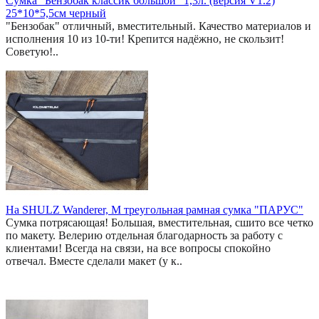
Сумка "Бензобак классик большой" 1,3л. (версия V1.2)
25*10*5,5см черный
"Бензобак" отличный, вместительный. Качество материалов и
исполнения 10 из 10-ти! Крепится надёжно, не скользит!
Советую!..
На SHULZ Wanderer, M треугольная рамная сумка "ПАРУС"
Сумка потрясающая! Большая, вместительная, сшито все четко
по макету. Велерию отдельная благодарность за работу с
клиентами! Всегда на связи, на все вопросы спокойно
отвечал. Вместе сделали макет (у к..