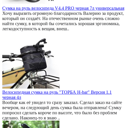
Сумка на руль велосипеда V4.4 PRO черная 7л универсальная
Хочу выразить огромную благодарность Валерию за продукт,
который он создаёт. На отечественном рынке очень сложно
найти сумку, в которой бы сочетались хорошая эргономика,
легкодоступность к вещам, внеш..
Велосипедная сумка на руль "ТОРБА H-bar" Версия 1.1
черная 4л
Вообще как её увидел то сразу заказал. Сделал заказ на сайте
вечером, на следующий день сумка была отправлена! Сумку
попросил сделать короче по высоте, что было без проблем
сделано. Наконец-то я знаю ..