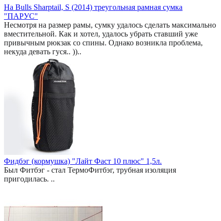
На Bulls Sharptail, S (2014) треугольная рамная сумка
"ПАРУС"
Несмотря на размер рамы, сумку удалось сделать максимально
вместительной. Как и хотел, удалось убрать ставший уже
привычным рюкзак со спины. Однако возникла проблема,
некуда девать гуся.. ))..
Фидбэг (кормушка) "Лайт Фаст 10 плюс" 1,5л.
Был Фитбэг - стал ТермоФитбэг, трубная изоляция
пригодилась. ..