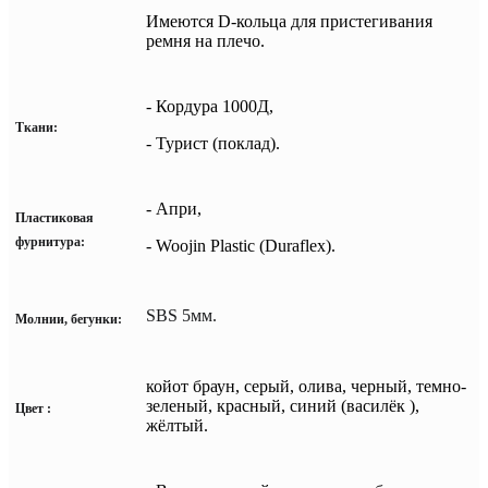
Имеются D-кольца для пристегивания
ремня на плечо.
- Кордура 1000Д,
Ткани:
- Турист (поклад).
- Апри,
Пластиковая
фурнитура:
- Woojin Plastiс (Duraflex).
SBS 5мм.
Молнии, бегунки:
койот браун, серый, олива, черный, темно-
зеленый, красный, синий (василёк ),
Цвет
:
жёлтый.