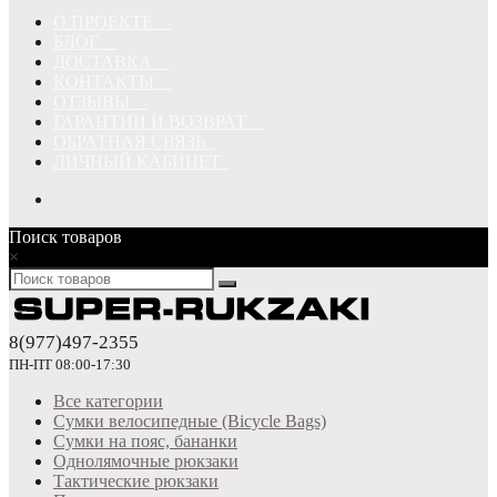
О ПРОЕКТЕ
БЛОГ
ДОСТАВКА
КОНТАКТЫ
ОТЗЫВЫ
ГАРАНТИИ И ВОЗВРАТ
ОБРАТНАЯ СВЯЗЬ
ЛИЧНЫЙ КАБИНЕТ
Поиск товаров
×
8(977)497-2355
ПН-ПТ 08:00-17:30
Все категории
Сумки велосипедные (Bicycle Bags)
Сумки на пояс, бананки
Однолямочные рюкзаки
Тактические рюкзаки