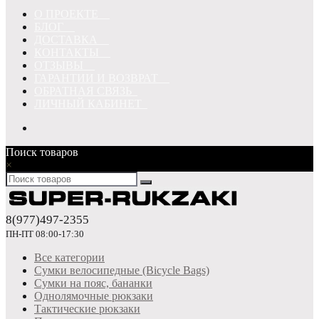
О ПРОЕКТЕ
БЛОГ
ДОСТАВКА
КОНТАКТЫ
ОТЗЫВЫ
ГАРАНТИИ И ВОЗВРАТ
ОБРАТНАЯ СВЯЗЬ
ЛИЧНЫЙ КАБИНЕТ
Поиск товаров
×
8(977)497-2355
ПН-ПТ 08:00-17:30
Все категории
Сумки велосипедные (Bicycle Bags)
Сумки на пояс, бананки
Однолямочные рюкзаки
Тактические рюкзаки