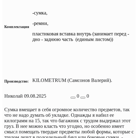
-сумка,
-ремни,
Комплектация
пластиковая вставка внутрь (занимает перед -
дно - заднюю часть (единым листом))
KILOMETRUM (Самсонов Валерий).
Производство:
Николай
09.08.2025
0
0
Сумка вмещает в себя огромное количество предметов, так
что не надо думать об укладке. Однажды я набил ее
килограмм на 15, так что багажник с трудом выдержал этот
груз. В нее можно класть что угодно, но особенно имеет
смысл помещать твердые предметы любой формы, которые с
трудом лезут в подседельный баул или боковые сумки, -