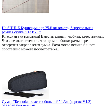
На SHULZ Кукисвумчорр 25-й километр, S треугольная
рамная сумка "ПАРУС"
Классная внутрирамка! Вместительная, удобная, качественная.
Что еще отличительно, что прямо в бонки рамы через
отверстия закрепляется сумка. Рама моего велика S и вот
собственно можете посмотреть ка..
Сумка "Бензобак классик большой" 1,3л. (версия V1.2)
25*10*5,5см черный