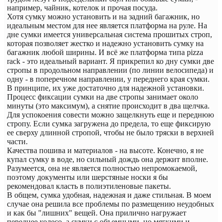
например, чайник, котелок и прочая посуда.
Хотя сумку можно установить и на задний багажник, но
идеальным местом для нее является платформа на руле. На
дне сумки имеется универсальная система прошитых строп,
которая позволяет жестко и надежно установить сумку на
багажник любой ширины. И всё же платформа типа pizza
rack - это идеальный вариант. Я прикрепил ко дну сумки две
стропы в продольном направлении (по линии велосипеда) и
одну - в поперечном направлении, у переднего края сумки.
В принципе, их уже достаточно для надежной установки.
Процесс фиксации сумки на две стропы занимает около
минуты (это максимум), а снятие происходит в два щелчка.
Для успокоения совести можно защелкнуть еще и переднюю
стропу. Если сумка загружена до предела, то еще фиксирую
ее сверху длинной стропой, чтобы не было тряски в верхней
части.
Качества пошива и материалов - на высоте. Конечно, я не
купал сумку в воде, но сильный дождь она держит вполне.
Разумеется, она не является полностью непромокаемой,
поэтому документы или шерстяные носки я бы
рекомендовал класть в полиэтиленовые пакеты.
В общем, сумка удобная, надежная и даже стильная. В моем
случае она решила все проблемы по размещению неудобных
и как бы "лишних" вещей. Она прилично нагружает
переднее колесо, а сумки с объемными, но мягкими и