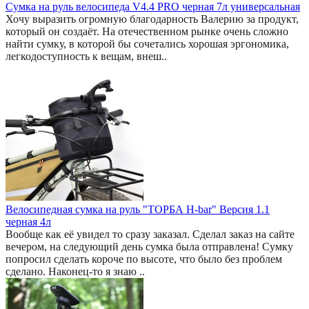
Сумка на руль велосипеда V4.4 PRO черная 7л универсальная
Хочу выразить огромную благодарность Валерию за продукт,
который он создаёт. На отечественном рынке очень сложно
найти сумку, в которой бы сочетались хорошая эргономика,
легкодоступность к вещам, внеш..
Велосипедная сумка на руль "ТОРБА H-bar" Версия 1.1
черная 4л
Вообще как её увидел то сразу заказал. Сделал заказ на сайте
вечером, на следующий день сумка была отправлена! Сумку
попросил сделать короче по высоте, что было без проблем
сделано. Наконец-то я знаю ..