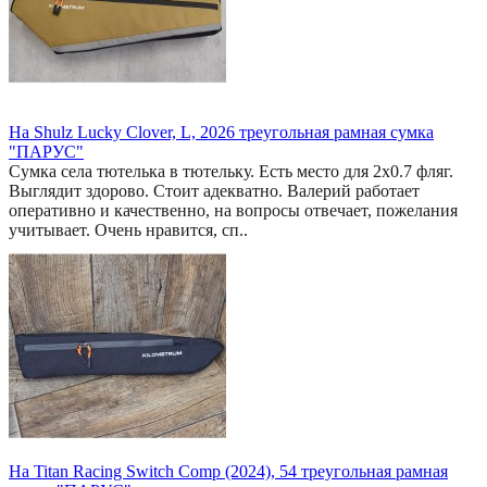
На Shulz Lucky Clover, L, 2026 треугольная рамная сумка
"ПАРУС"
Сумка села тютелька в тютельку. Есть место для 2x0.7 фляг.
Выглядит здорово. Стоит адекватно. Валерий работает
оперативно и качественно, на вопросы отвечает, пожелания
учитывает. Очень нравится, сп..
На Titan Racing Switch Comp (2024), 54 треугольная рамная