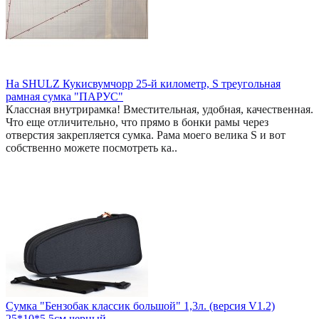
На SHULZ Кукисвумчорр 25-й километр, S треугольная
рамная сумка "ПАРУС"
Классная внутрирамка! Вместительная, удобная, качественная.
Что еще отличительно, что прямо в бонки рамы через
отверстия закрепляется сумка. Рама моего велика S и вот
собственно можете посмотреть ка..
Сумка "Бензобак классик большой" 1,3л. (версия V1.2)
25*10*5,5см черный