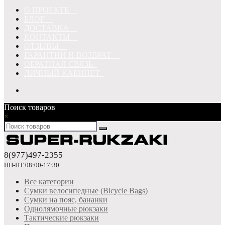
О ПРОЕКТЕ
БЛОГ
ДОСТАВКА
КОНТАКТЫ
ОТЗЫВЫ
ГАРАНТИИ И ВОЗВРАТ
ОБРАТНАЯ СВЯЗЬ
ЛИЧНЫЙ КАБИНЕТ
Поиск товаров
×
8(977)497-2355
ПН-ПТ 08:00-17:30
Все категории
Сумки велосипедные (Bicycle Bags)
Сумки на пояс, бананки
Однолямочные рюкзаки
Тактические рюкзаки