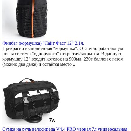
Фидбэг (кормушка) "Лайт Фаст 12" 2,1л.
Прекрасно выполненная "кормушка". Отлично работающая
новая система "однорукого" открытия/закрытия. В данную
кормушку 12" входит котелок на 900мл, 230г баллон с газом
(можно два даже) и остаётся место ..
Сумка на руль велосипеда V4.4 PRO черная 7л универсальная