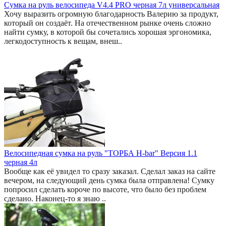
Сумка на руль велосипеда V4.4 PRO черная 7л универсальная
Хочу выразить огромную благодарность Валерию за продукт,
который он создаёт. На отечественном рынке очень сложно
найти сумку, в которой бы сочетались хорошая эргономика,
легкодоступность к вещам, внеш..
Велосипедная сумка на руль "ТОРБА H-bar" Версия 1.1
черная 4л
Вообще как её увидел то сразу заказал. Сделал заказ на сайте
вечером, на следующий день сумка была отправлена! Сумку
попросил сделать короче по высоте, что было без проблем
сделано. Наконец-то я знаю ..