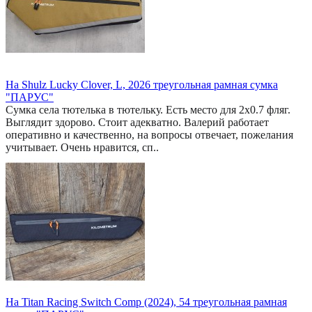
На Shulz Lucky Clover, L, 2026 треугольная рамная сумка
"ПАРУС"
Сумка села тютелька в тютельку. Есть место для 2x0.7 фляг.
Выглядит здорово. Стоит адекватно. Валерий работает
оперативно и качественно, на вопросы отвечает, пожелания
учитывает. Очень нравится, сп..
На Titan Racing Switch Comp (2024), 54 треугольная рамная