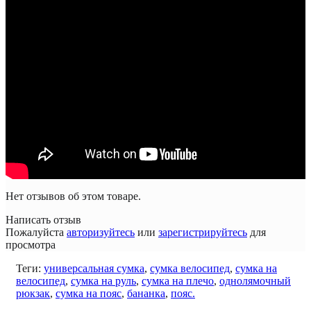
Нет отзывов об этом товаре.
Написать отзыв
Пожалуйста
авторизуйтесь
или
зарегистрируйтесь
для
просмотра
Теги:
универсальная сумка
,
сумка велосипед
,
сумка на
велосипед
,
сумка на руль
,
сумка на плечо
,
однолямочный
рюкзак
,
сумка на пояс
,
бананка
,
пояс.