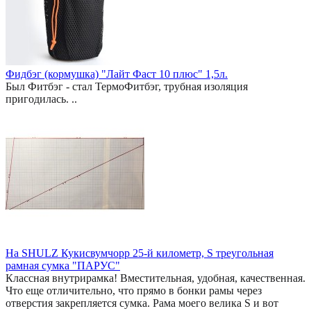
Фидбэг (кормушка) "Лайт Фаст 10 плюс" 1,5л.
Был Фитбэг - стал ТермоФитбэг, трубная изоляция
пригодилась. ..
На SHULZ Кукисвумчорр 25-й километр, S треугольная
рамная сумка "ПАРУС"
Классная внутрирамка! Вместительная, удобная, качественная.
Что еще отличительно, что прямо в бонки рамы через
отверстия закрепляется сумка. Рама моего велика S и вот