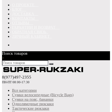
О ПРОЕКТЕ
БЛОГ
ДОСТАВКА
КОНТАКТЫ
ОТЗЫВЫ
ГАРАНТИИ И ВОЗВРАТ
ОБРАТНАЯ СВЯЗЬ
ЛИЧНЫЙ КАБИНЕТ
Поиск товаров
×
8(977)497-2355
ПН-ПТ 08:00-17:30
Все категории
Сумки велосипедные (Bicycle Bags)
Сумки на пояс, бананки
Однолямочные рюкзаки
Тактические рюкзаки