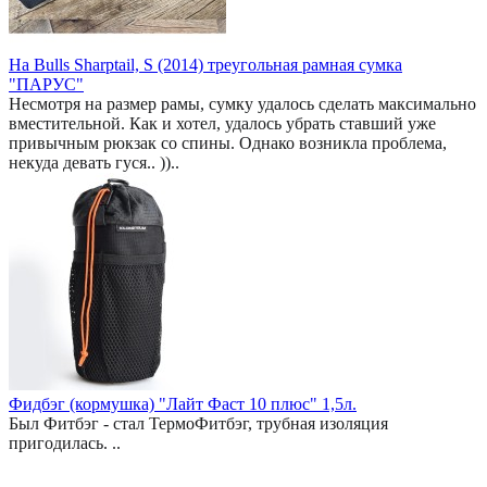
На Bulls Sharptail, S (2014) треугольная рамная сумка
"ПАРУС"
Несмотря на размер рамы, сумку удалось сделать максимально
вместительной. Как и хотел, удалось убрать ставший уже
привычным рюкзак со спины. Однако возникла проблема,
некуда девать гуся.. ))..
Фидбэг (кормушка) "Лайт Фаст 10 плюс" 1,5л.
Был Фитбэг - стал ТермоФитбэг, трубная изоляция
пригодилась. ..