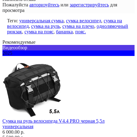
Пожалуйста
авторизуйтесь
или
зарегистрируйтесь
для
просмотра
Теги:
универсальная сумка
,
сумка велосипед
,
сумка на
велосипед
,
сумка на руль
,
сумка на плечо
,
однолямочный
рюкзак
,
сумка на пояс
,
бананка
,
пояс.
Рекомендуемые
Видеообзор
2025
Сумка на руль велосипеда V4.4 PRO черная 5,5л
универсальная
6 000.00 р.