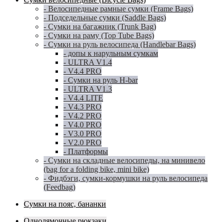
- Велосипедные рамные сумки (Frame Bags)
- Подседельные сумки (Saddle Bags)
- Сумки на багажник (Trunk Bag)
- Сумки на раму (Top Tube Bags)
- Сумки на руль велосипеда (Handlebar Bags)
- допы к нарульным сумкам
- ULTRA V1.4
- V4.4 PRO
- Сумки на руль H-bar
- ULTRA V1.3
- V4.4 LITE
- V4.3 PRO
- V4.2 PRO
- V4.0 PRO
- V3.0 PRO
- V2.0 PRO
- Платформы
- Сумки на складные велосипеды, на минивело
(bag for a folding bike, mini bike)
- Фидбэги, сумки-кормушки на руль велосипеда
(Feedbag)
Сумки на пояс, бананки
Однолямочные рюкзаки