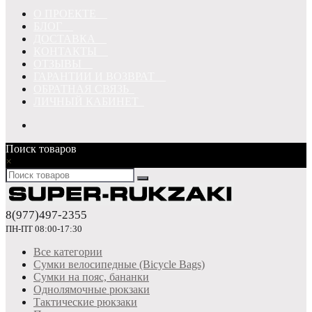
О ПРОЕКТЕ
БЛОГ
ДОСТАВКА
КОНТАКТЫ
ОТЗЫВЫ
ГАРАНТИИ И ВОЗВРАТ
ОБРАТНАЯ СВЯЗЬ
ЛИЧНЫЙ КАБИНЕТ
Поиск товаров
×
8(977)497-2355
ПН-ПТ 08:00-17:30
Все категории
Сумки велосипедные (Bicycle Bags)
Сумки на пояс, бананки
Однолямочные рюкзаки
Тактические рюкзаки