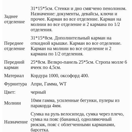
31*15*5см. Стенки и дно смягчено пенолоном.
Назначение: документы, девайсы, ключи и
Заднее
прочее. Карман во все отделение. Карман на
отделение
молнии во все отделение и 2 кармана по 1/2
отделения.
31*15*8см. Дополнительный карман на
Переднее
откидной крышке. Карман во все отделение.
отделение
Карман на молнии во все отделение и 2
кармана по 1/2 отделения.
Передний
25*8см. Велкро-панель 25*5см. Стропа молле 6
карман
ячеек по 4,5см.
Материал
Кордура 1000, оксофорд 400.
Фурнитура
Апри, Гамма, WT
Цвет:
черный
10мм гамма, усиленные бегунки, пулеры из
Молнии
паракорда 4мм.
Сумка на руль велосипеда, сумка через плечо,
сумка на пояс (бананка), однолямочный
Назначение
рюкзак, пояс с облегченными карманами,
барсетка.