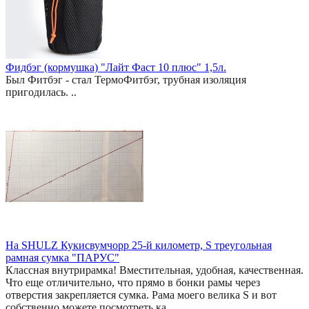
Фидбэг (кормушка) "Лайт Фаст 10 плюс" 1,5л.
Был Фитбэг - стал ТермоФитбэг, трубная изоляция
пригодилась. ..
На SHULZ Кукисвумчорр 25-й километр, S треугольная
рамная сумка "ПАРУС"
Классная внутрирамка! Вместительная, удобная, качественная.
Что еще отличительно, что прямо в бонки рамы через
отверстия закрепляется сумка. Рама моего велика S и вот
собственно можете посмотреть ка..