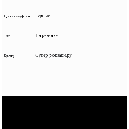
черный.
Цвет
(камуфляж):
На резинке.
Тип:
Супер-рюкзаки.ру
Бренд: