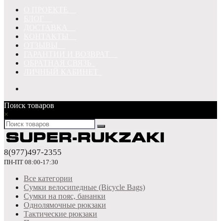
О ПРОЕКТЕ
БЛОГ
ДОСТАВКА
КОНТАКТЫ
ОТЗЫВЫ
ГАРАНТИИ И ВОЗВРАТ
ОБРАТНАЯ СВЯЗЬ
ЛИЧНЫЙ КАБИНЕТ
Поиск товаров
×
8(977)497-2355
ПН-ПТ 08:00-17:30
Все категории
Сумки велосипедные (Bicycle Bags)
Сумки на пояс, бананки
Однолямочные рюкзаки
Тактические рюкзаки