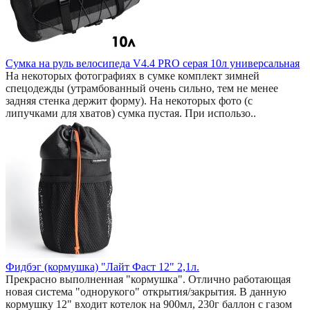
Сумка на руль велосипеда V4.4 PRO серая 10л универсальная
На некоторых фотографиях в сумке комплект зимней
спецодежды (утрамбованный очень сильно, тем не менее
задняя стенка держит форму). На некоторых фото (с
липучками для хватов) сумка пустая. При использо..
Фидбэг (кормушка) "Лайт Фаст 12" 2,1л.
Прекрасно выполненная "кормушка". Отлично работающая
новая система "однорукого" открытия/закрытия. В данную
кормушку 12" входит котелок на 900мл, 230г баллон с газом