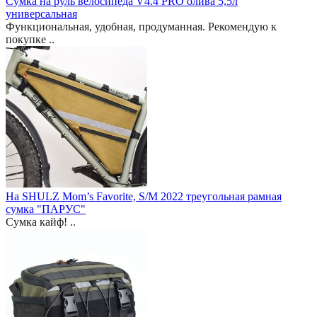
Сумка на руль велосипеда V4.4 PRO олива 5,5л
универсальная
Функциональная, удобная, продуманная. Рекомендую к
покупке ..
На SHULZ Mom’s Favorite, S/M 2022 треугольная рамная
сумка "ПАРУС"
Сумка кайф! ..