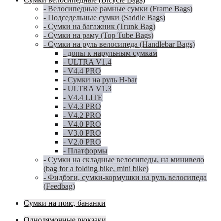
- Велосипедные рамные сумки (Frame Bags)
- Подседельные сумки (Saddle Bags)
- Сумки на багажник (Trunk Bag)
- Сумки на раму (Top Tube Bags)
- Сумки на руль велосипеда (Handlebar Bags)
- допы к нарульным сумкам
- ULTRA V1.4
- V4.4 PRO
- Сумки на руль H-bar
- ULTRA V1.3
- V4.4 LITE
- V4.3 PRO
- V4.2 PRO
- V4.0 PRO
- V3.0 PRO
- V2.0 PRO
- Платформы
- Сумки на складные велосипеды, на минивело
(bag for a folding bike, mini bike)
- Фидбэги, сумки-кормушки на руль велосипеда
(Feedbag)
Сумки на пояс, бананки
Однолямочные рюкзаки