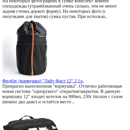
На некоторых фотографиях в сумке комплект зимней
спецодежды (утрамбованный очень сильно, тем не менее
задняя стенка держит форму). На некоторых фото (с
липучками для хватов) сумка пустая. При использо..
Фидбэг (кормушка) "Лайт Фаст 12" 2,1л.
Прекрасно выполненная "кормушка". Отлично работающая
новая система "однорукого" открытия/закрытия. В данную
кормушку 12" входит котелок на 900мл, 230г баллон с газом
(можно два даже) и остаётся место ..