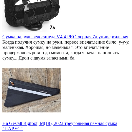
Сумка на руль велосипеда V4.4 PRO черная 7л универсальная
Когда получил сумку на руки, первое впечатление было: у-у-у,
маленькая. Хорошая, но маленькая. Это впечатление
продержалось ровно до момента, когда я начал наполнять
сумку... Дрон с двумя запасными ба..
На Gestalt Bigfoot, M(18), 2023 треугольная рамная сумка
"ПАРУС"