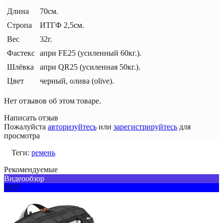
Длина
70см.
Стропа
ИТГФ 2,5см.
Вес
32г.
Фастекс
апри FE25 (усиленный 60кг.).
Шлёвка
апри QR25 (усиленная 50кг.).
Цвет
черный, олива (olive).
Нет отзывов об этом товаре.
Написать отзыв
Пожалуйста
авторизуйтесь
или
зарегистрируйтесь
для
просмотра
Теги:
ремень
Рекомендуемые
Видеообзор
2025