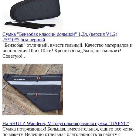
Сумка "Бензобак классик большой" 1,3л. (версия V1.2)
25*10*5,5см черный
"Бензобак" отличный, вместительный. Качество материалов и
исполнения 10 из 10-ти! Крепится надёжно, не скользит!
Советую!..
На SHULZ Wanderer, M треугольная рамная сумка "ПАРУС"
Сумка потрясающая! Большая, вместительная, сшито все четко
по макету. Велерию отдельная благодарность за работу с