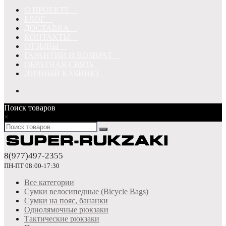
О ПРОЕКТЕ
БЛОГ
ДОСТАВКА
КОНТАКТЫ
ОТЗЫВЫ
ГАРАНТИИ И ВОЗВРАТ
ОБРАТНАЯ СВЯЗЬ
ЛИЧНЫЙ КАБИНЕТ
Поиск товаров
×
8(977)497-2355
ПН-ПТ 08:00-17:30
Все категории
Сумки велосипедные (Bicycle Bags)
Сумки на пояс, бананки
Однолямочные рюкзаки
Тактические рюкзаки