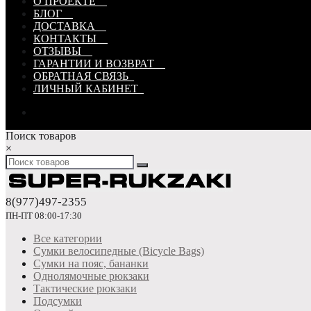
О ПРОЕКТЕ
БЛОГ
ДОСТАВКА
КОНТАКТЫ
ОТЗЫВЫ
ГАРАНТИИ И ВОЗВРАТ
ОБРАТНАЯ СВЯЗЬ
ЛИЧНЫЙ КАБИНЕТ
Поиск товаров
×
8(977)497-2355
ПН-ПТ 08:00-17:30
Все категории
Сумки велосипедные (Bicycle Bags)
Сумки на пояс, бананки
Однолямочные рюкзаки
Тактические рюкзаки
Подсумки