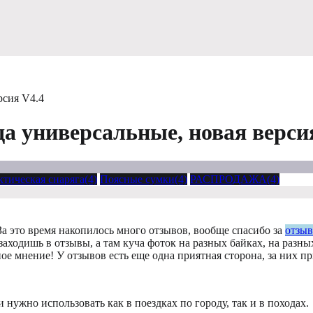
рсия V4.4
а универсальные, новая верси
ктическая снаряга(4)
Поясные сумки(4)
РАСПРОДАЖА(4)
За это время накопилось много отзывов, вообще спасибо за
отзы
ходишь в отзывы, а там куча фоток на разных байках, на разных
ое мнение! У отзывов есть еще одна приятная сторона, за них п
 нужно использовать как в поездках по городу, так и в походах