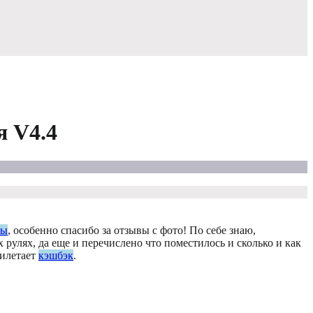
я V4.4
вы
, особенно спасибо за отзывы с фото! По себе знаю,
 рулях, да еще и перечислено что поместилось и сколько и как
рилетает
кэшбэк
.
.