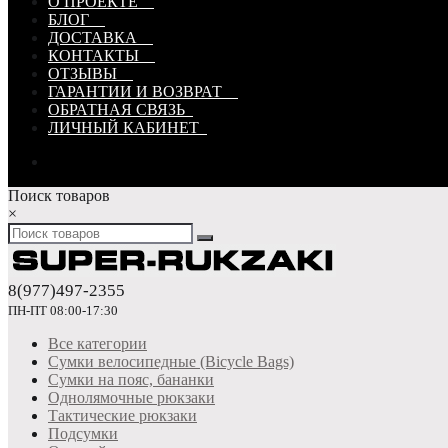
О ПРОЕКТЕ
БЛОГ
ДОСТАВКА
КОНТАКТЫ
ОТЗЫВЫ
ГАРАНТИИ И ВОЗВРАТ
ОБРАТНАЯ СВЯЗЬ
ЛИЧНЫЙ КАБИНЕТ
Поиск товаров
×
8(977)497-2355
ПН-ПТ 08:00-17:30
Все категории
Сумки велосипедные (Bicycle Bags)
Сумки на пояс, бананки
Однолямочные рюкзаки
Тактические рюкзаки
Подсумки