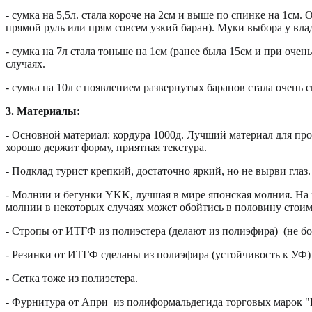
- сумка на 5,5л. стала короче на 2см и выше по спинке на 1см.
прямой руль или прям совсем узкий баран). Муки выбора у вла
- сумка на 7л стала тоньше на 1см (ранее была 15см и при оче
случаях.
- сумка на 10л с появлением развернутых баранов стала очень
3. Материалы:
- Основной материал: кордура 1000д. Лучший материал для прои
хорошо держит форму, приятная текстура.
- Подклад турист крепкий, достаточно яркий, но не вырви глаз.
- Молнии и бегунки YKK, лучшая в мире японская молния. На м
молнии в некоторых случаях может обойтись в половину стоимо
- Стропы от ИТГФ из полиэстера (делают из полиэфира) (не бо
- Резинки от ИТГФ сделаны из полиэфира (устойчивость к УФ) 
- Сетка тоже из полиэстера.
- Фурнитура от Апри из полиформальдегида торговых марок "D