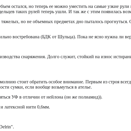
 Объем остался, но теперь ее можно уместить на самые узкие рул
дельцев таких рулей теперь ушли. И так же с этим появилась во
нь тяжелых, но не объемных предметах дно пыталось прогнуться.
 сильно востребована (БДК от Шульца). Пока не ясно нужна ли в
зводства снаряжения. Долго служит, стойкий на износ истирание 
олнию стоит обратить особое внимание. Первым из строя всегда
сти сумки, если вообще возьмуться в ателье.
яться УФ в отличии от нейлона (он же полиамид)).
и латексной нити 0,6мм.
elrin".