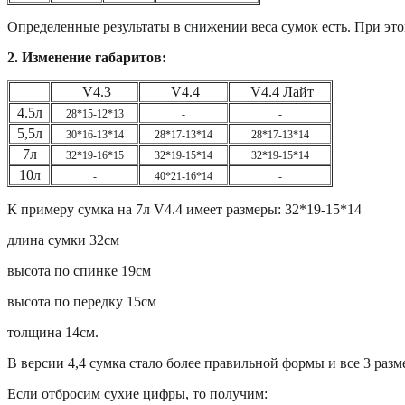
Определенные результаты в снижении веса сумок есть. При эт
2. Изменение габаритов:
V4.3
V4.4
V4.4 Лайт
4.5л
28*15-12*13
-
-
5,5л
30*16-13*14
28*17-13*14
28*17-13*14
7л
32*19-16*15
32*19-15*14
32*19-15*14
10л
-
40*21-16*14
-
К примеру сумка на 7л V4.4 имеет размеры: 32*19-15*14
длина сумки 32см
высота по спинке 19см
высота по передку 15см
толщина 14см.
В версии 4,4 сумка стало более правильной формы и все 3 разм
Если отбросим сухие цифры, то получим: