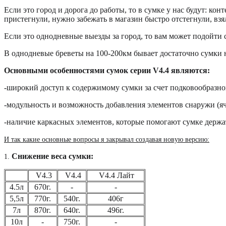
Если это город и дорога до работы, то в сумке у нас будут: ко
пристегнули, нужно забежать в магазин быстро отстегнули, взял
Если это однодневные выезды за город, то вам может подойти су
В однодневые бреветы на 100-200км бывает достаточно сумки н
Основными особенностями сумок серии V4.4 являются:
-широкий доступ к содержимому сумки за счет подковообразн
-модульность и возможность добавления элементов снаружи 
-наличие каркасных элементов, которые помогают сумке держат
И так какие основные вопросы я закрывал создавая новую версию:
Снижение веса сумки:
1.
V4.3
V4.4
V4.4 Лайт
4.5л
670г.
-
-
5,5л
770г.
540г.
406г
7л
870г.
640г.
496г.
10л
-
750г.
-