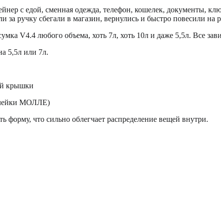
нтейнер с едой, сменная одежда, телефон, кошелек, документы, кл
и за ручку сбегали в магазин, вернулись и быстро повесили на р
мка V4.4 любого объема, хоть 7л, хоть 10л и даже 5,5л. Все зав
а 5,5л или 7л.
ой крышки
(ячейки МОЛЛЕ)
ь форму, что сильно облегчает распределение вещей внутри.