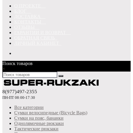
О ПРОЕКТЕ
БЛОГ
ДОСТАВКА
КОНТАКТЫ
ОТЗЫВЫ
ГАРАНТИИ И ВОЗВРАТ
ОБРАТНАЯ СВЯЗЬ
ЛИЧНЫЙ КАБИНЕТ
Поиск товаров
×
8(977)497-2355
ПН-ПТ 08:00-17:30
Все категории
Сумки велосипедные (Bicycle Bags)
Сумки на пояс, бананки
Однолямочные рюкзаки
Тактические рюкзаки