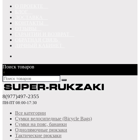
О ПРОЕКТЕ
БЛОГ
ДОСТАВКА
КОНТАКТЫ
ОТЗЫВЫ
ГАРАНТИИ И ВОЗВРАТ
ОБРАТНАЯ СВЯЗЬ
ЛИЧНЫЙ КАБИНЕТ
Поиск товаров
×
8(977)497-2355
ПН-ПТ 08:00-17:30
Все категории
Сумки велосипедные (Bicycle Bags)
Сумки на пояс, бананки
Однолямочные рюкзаки
Тактические рюкзаки