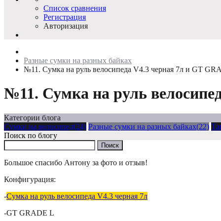
Список сравнения
Регистрация
Авторизация
Разные сумки на разных байках
№11. Сумка на руль велосипеда V4.3 черная 7л и GT GR
№11. Сумка на руль велосипе
Категории блога
Сумки на велосипед(24)
Разные сумки на разных байках(22)
Та
Поиск по блогу
Большое спасибо Антону за фото и отзыв!
Конфигурация:
-
Сумка на руль велосипеда V4.3 черная 7л
-GT GRADE L