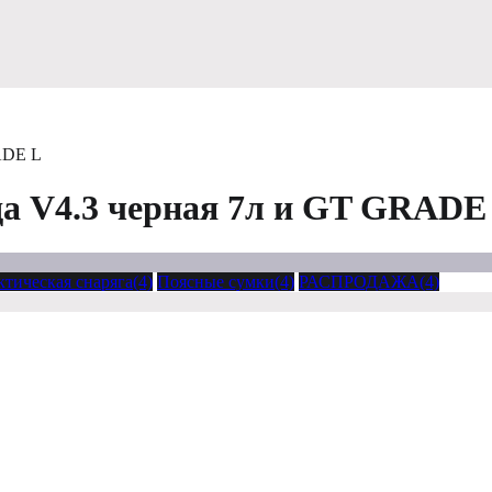
ADE L
да V4.3 черная 7л и GT GRADE
ктическая снаряга(4)
Поясные сумки(4)
РАСПРОДАЖА(4)