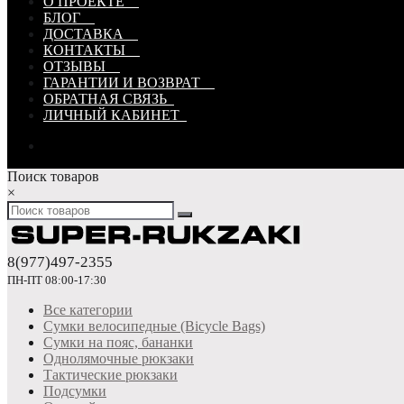
О ПРОЕКТЕ
БЛОГ
ДОСТАВКА
КОНТАКТЫ
ОТЗЫВЫ
ГАРАНТИИ И ВОЗВРАТ
ОБРАТНАЯ СВЯЗЬ
ЛИЧНЫЙ КАБИНЕТ
Поиск товаров
×
8(977)497-2355
ПН-ПТ 08:00-17:30
Все категории
Сумки велосипедные (Bicycle Bags)
Сумки на пояс, бананки
Однолямочные рюкзаки
Тактические рюкзаки
Подсумки