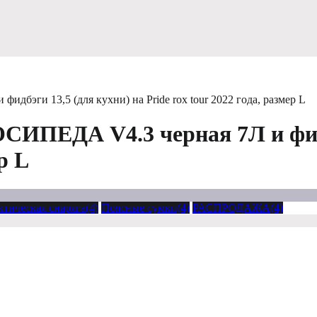
ги 13,5 (для кухни) на Pride rox tour 2022 года, размер L
ЕДА V4.3 черная 7Л и фидбэ
р L
ктическая снаряга(4)
Поясные сумки(4)
РАСПРОДАЖА(4)