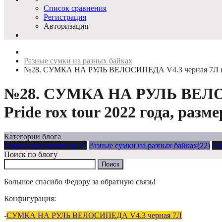
Список сравнения
Регистрация
Авторизация
Разные сумки на разных байках
№28. СУМКА НА РУЛЬ ВЕЛОСИПЕДА V4.3 черная 7Л и фидбэ
№28. СУМКА НА РУЛЬ ВЕЛОСИП
Pride rox tour 2022 года, разме
Категории блога
Сумки на велосипед(24)
Разные сумки на разных байках(22)
Та
Поиск по блогу
Большое спасибо Федору за обратную связь!
Конфигурация:
-
СУМКА НА РУЛЬ ВЕЛОСИПЕДА V4.3 черная 7Л