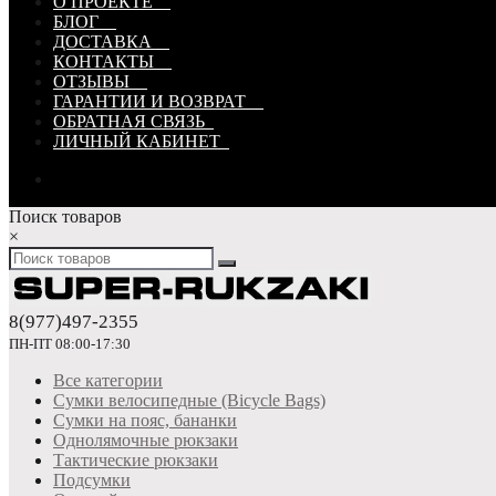
О ПРОЕКТЕ
БЛОГ
ДОСТАВКА
КОНТАКТЫ
ОТЗЫВЫ
ГАРАНТИИ И ВОЗВРАТ
ОБРАТНАЯ СВЯЗЬ
ЛИЧНЫЙ КАБИНЕТ
Поиск товаров
×
8(977)497-2355
ПН-ПТ 08:00-17:30
Все категории
Сумки велосипедные (Bicycle Bags)
Сумки на пояс, бананки
Однолямочные рюкзаки
Тактические рюкзаки
Подсумки